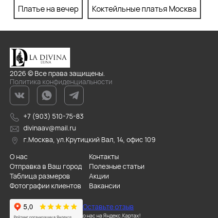
Платье на вечер
Коктейльные платья Москва
П
2026 © Все права защищены.
Политика конфиденциальности
+7 (903) 510-75-83
divinaav@mail.ru
г.Москва, ул.Крутицкий Вал, 14, офис 109
О нас
Контакты
Отправка в Ваш город
Полезные статьи
Таблица размеров
Акции
Фотографии клиентов
Вакансии
Оставьте отзыв
о нас на Яндекс.Картах!