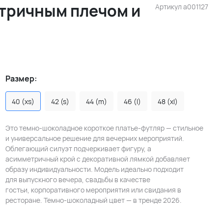
тричным плечом и
Артикул
a001127
Размер:
40 (xs)
42 (s)
44 (m)
46 (l)
48 (xl)
Это темно-шоколадное короткое платье-футляр — стильное
и универсальное решение для вечерних мероприятий.
Облегающий силуэт подчеркивает фигуру, а
асимметричный крой с декоративной лямкой добавляет
образу индивидуальности. Модель идеально подходит
для выпускного вечера, свадьбы в качестве
гостьи, корпоративного мероприятия или свидания в
ресторане. Темно-шоколадный цвет — в тренде 2026.