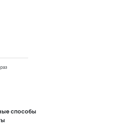
Длинное вечернее платье-
футляр с асимметричным
плечом цвета капучино
+17 900 р.
Длинное вечернее платье
медно-бежевого цвета из
атласного сатина
браз
+16 900 р.
Длинное в пол вечернее
платье со спущенными
плечиками, цвет капучино
ные способы
+17 900 р.
ты