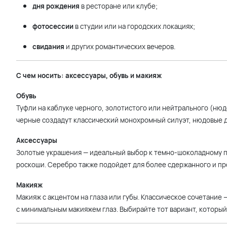
дня рождения
в ресторане или клубе;
фотосессии
в студии или на городских локациях;
свидания
и других романтических вечеров.
С чем носить: аксессуары, обувь и макияж
Обувь
Туфли на каблуке черного, золотистого или нейтрального (нюд
черные создадут классический монохромный силуэт, нюдовые д
Аксессуары
Золотые украшения — идеальный выбор к темно-шоколадному пл
роскоши. Серебро также подойдет для более сдержанного и пр
Макияж
Макияж с акцентом на глаза или губы. Классическое сочетание 
с минимальным макияжем глаз. Выбирайте тот вариант, который