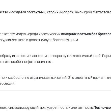
ства и создавая элегантный, стройный образ. Такой крой считается 
еляет эту модель среди классических
вечерних платьев без бретел
о удлиняет шею и делает силуэт более изящным.
бразу игривости и легкости, не перегружая лаконичный крой. Перь
ает его особенно фотогеничным.
но и свободно, не ограничивая движений. Это идеальный вариант дл
тосессии.
енок, символизирующий уют, уверенность и элегантность.
Темно-шо