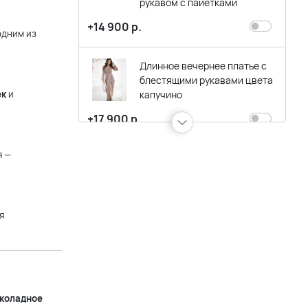
рукавом с пайетками
+14 900 р.
одним из
Длинное вечернее платье с
блестящими рукавами цвета
ек
и
капучино
+17 900 р.
я —
Длинное вечернее платье
цвета капучино с
асимметричным верхом и
рукавом с пайетками
я
+16 900 р.
Длинное платье с блестками
шоколадного цвета с
асимметричным верхом
коладное