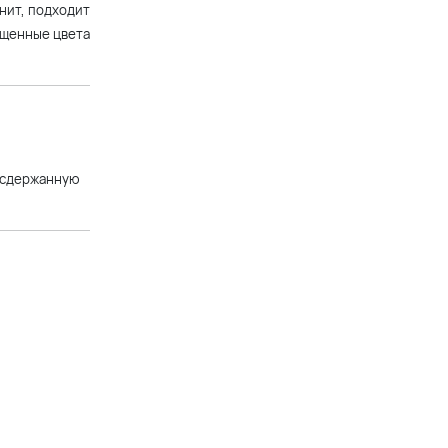
нит, подходит
+14 900 р.
ыщенные цвета
Вечернее платье миди
шоколадного цвета с
декором-розой и поясом
+16 900 р.
у сдержанную
Длинное вечернее платье
шоколадного цвета с
коротким рукавом и
расклешенной юбкой
+17 900 р.
Короткое шоколадное платье
А-силуэта с рукавами-
воланами
+9 900 р.