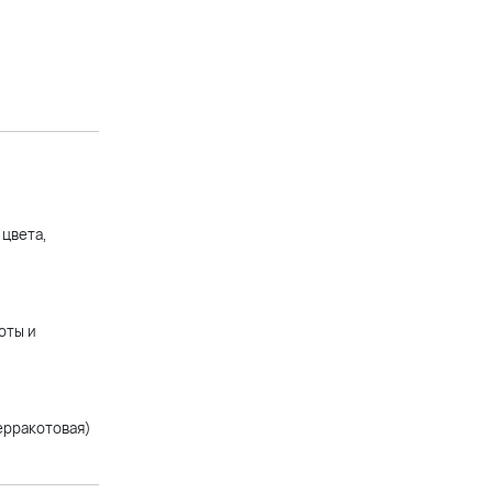
Вечернее платье-бюстье
шоколадного цвета с
расклешенной юбкой миди
+16 900 р.
Короткое шоколадное платье
с длинным рукавом и
 цвета,
декоративным поясом
+9 900 р.
оты и
Длинное коричневое
вечернее платье
расклешенной юбкой из
атласного сатина
терракотовая)
+16 900 р.