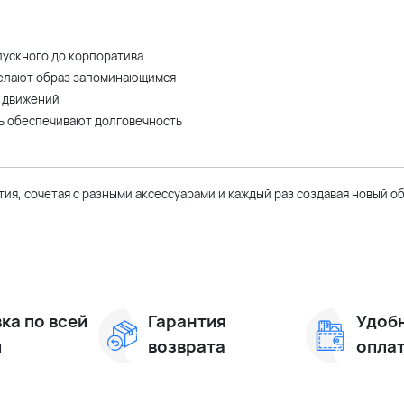
пускного до корпоратива
делают образ запоминающимся
т движений
нь обеспечивают долговечность
ия, сочетая с разными аксессуарами и каждый раз создавая новый о
ка по всей
Гарантия
Удоб
и
возврата
опла