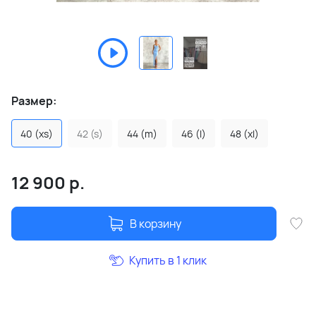
Размер:
40 (xs)
42 (s)
44 (m)
46 (l)
48 (xl)
12 900
р.
В корзину
Купить в 1 клик