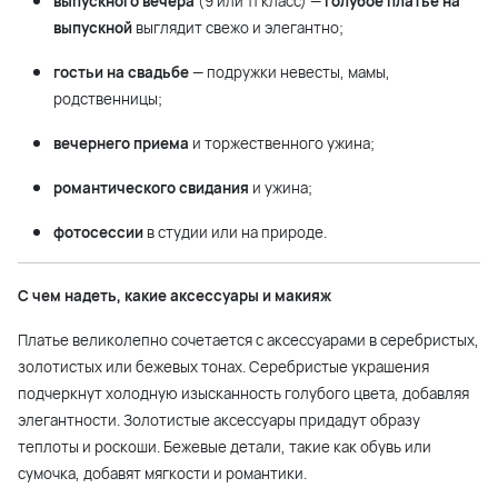
выпускного вечера
(9 или 11 класс) —
голубое платье на
выпускной
выглядит свежо и элегантно;
гостьи на свадьбе
— подружки невесты, мамы,
родственницы;
вечернего приема
и торжественного ужина;
романтического свидания
и ужина;
фотосессии
в студии или на природе.
С чем надеть, какие аксессуары и макияж
Платье великолепно сочетается с аксессуарами в серебристых,
золотистых или бежевых тонах. Серебристые украшения
подчеркнут холодную изысканность голубого цвета, добавляя
элегантности. Золотистые аксессуары придадут образу
теплоты и роскоши. Бежевые детали, такие как обувь или
сумочка, добавят мягкости и романтики.