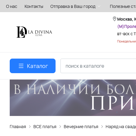
О нас
Контакты
Отправка в Ваш город
Полезные ст
Москва, 
(М)Прол
вт-вск с 1
Понедельник
Каталог
Главная
ВСЕ платья
Вечерние платья
Наряд на свад