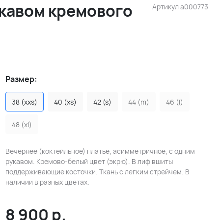
укавом кремового
Артикул
a000773
Размер:
38 (xxs)
40 (xs)
42 (s)
44 (m)
46 (l)
48 (xl)
Вечернее (коктейльное) платье, асимметричное, с одним
рукавом. Кремово-белый цвет (экрю). В лиф вшиты
поддерживающие косточки. Ткань с легким стрейчем. В
наличии в разных цветах.
8 900
р.