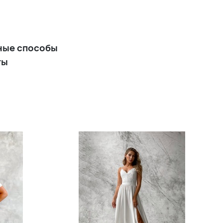
Изумрудное вечернее
платье футляр на широких
бретельках
ные способы
+9 900 р.
ты
Короткое голубое
коктейльное платье на
бретельках с разрезом по
ноге из атласного сатина
+8 900 р.
Короткое голубое вечернее
платье с короткими
рукавами
+11 900 р.