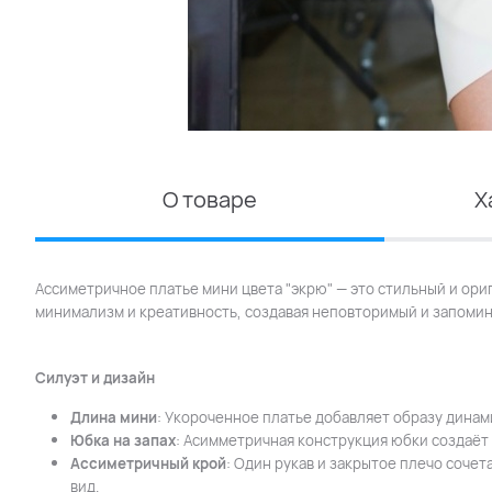
О товаре
Х
Ассиметричное платье мини цвета "экрю" — это стильный и ориг
минимализм и креативность, создавая неповторимый и запоми
Силуэт и дизайн
Длина мини
: Укороченное платье добавляет образу динам
Юбка на запах
: Асимметричная конструкция юбки создаёт
Ассиметричный крой
: Один рукав и закрытое плечо соче
вид.