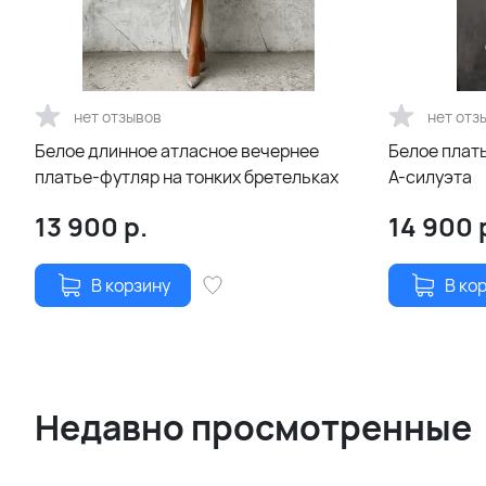
нет отзывов
нет отз
Белое длинное атласное вечернее
Белое плать
платье-футляр на тонких бретельках
А-силуэта
13 900
р.
14 900
В корзину
В ко
Недавно просмотренные