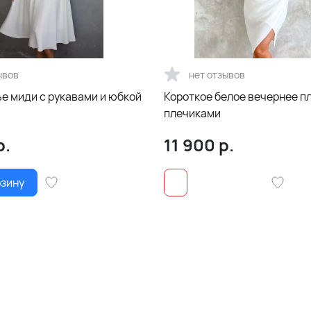
ывов
нет отзывов
е миди с рукавами и юбкой
Короткое белое вечернее п
плечиками
р.
11 900
р.
рзину