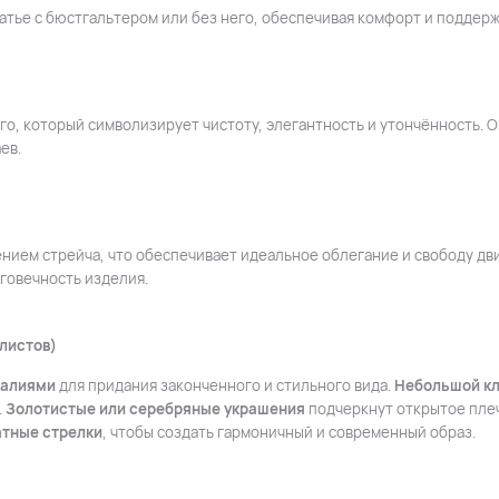
атье с бюстгальтером или без него, обеспечивая комфорт и поддерж
го, который символизирует чистоту, элегантность и утончённость. О
ев.
нием стрейча, что обеспечивает идеальное облегание и свободу дв
говечность изделия.
листов)
далиями
для придания законченного и стильного вида.
Небольшой к
.
Золотистые или серебряные украшения
подчеркнут открытое плеч
атные стрелки
, чтобы создать гармоничный и современный образ.