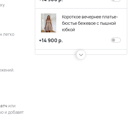
ку.
Короткое вечернее платье-
бюстье бежевое с пышной
юбкой
н легко
+14 900 р.
Платье короткое с пышной
юбкой и спущенными
ижений.
плечиками, бело-розовое
+9 900 р.
Короткое черное
коктейльное платье на
латч
или
бретельках с разрезом по
о и добавят
ноге
+8 900 р.