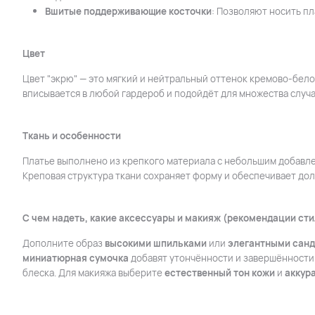
Вшитые поддерживающие косточки
: Позволяют носить пл
Цвет
Цвет "экрю" — это мягкий и нейтральный оттенок кремово-бело
вписывается в любой гардероб и подойдёт для множества случа
Ткань и особенности
Платье выполнено из крепкого материала с небольшим добавле
Креповая структура ткани сохраняет форму и обеспечивает дол
С чем надеть, какие аксессуары и макияж (рекомендации сти
Дополните образ
высокими шпильками
или
элегантными сан
миниатюрная сумочка
добавят утончённости и завершённости
блеска. Для макияжа выберите
естественный тон кожи
и
аккур