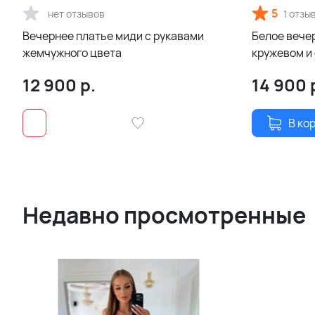
5
нет отзывов
1 отзы
Вечернее платье миди с рукавами
Белое вече
жемчужного цвета
кружевом и
разрезами 
12 900
р.
14 900
В ко
Недавно просмотренные