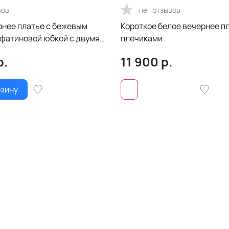
вов
нет отзывов
рнее платье с бежевым
Короткое белое вечернее п
 фатиновой юбкой с двумя
плечиками
по ногам
р.
11 900
р.
рзину