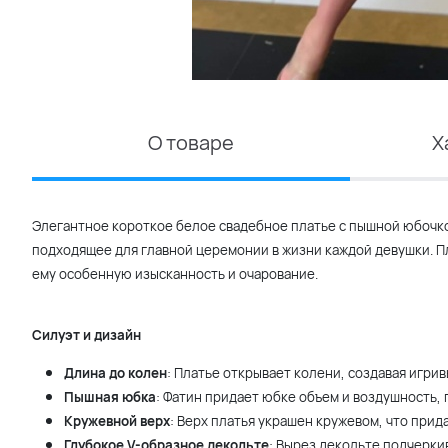
О товаре
Х
Элегантное короткое белое свадебное платье с пышной юбочк
подходящее для главной церемонии в жизни каждой девушки. П
ему особенную изысканность и очарование.
Силуэт и дизайн
Длина до колен
: Платье открывает колени, создавая игри
Пышная юбка
: Фатин придает юбке объем и воздушность, 
Кружевной верх
: Верх платья украшен кружевом, что прид
Глубокое V-образное декольте
: Вырез декольте подчерки