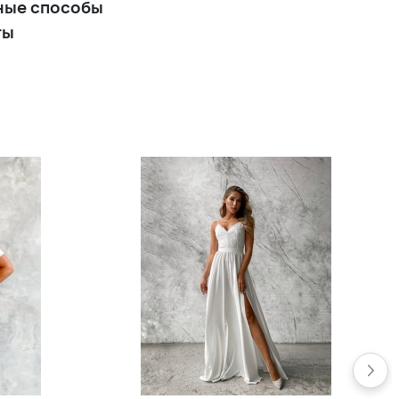
ные способы
ты