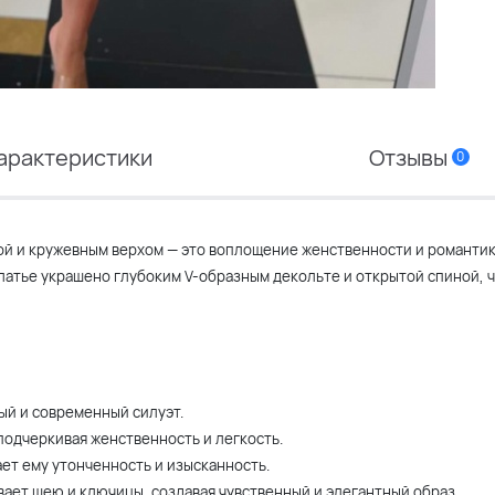
арактеристики
Отзывы
0
ой и кружевным верхом — это воплощение женственности и романтик
латье украшено глубоким V-образным декольте и открытой спиной, 
вый и современный силуэт.
подчеркивая женственность и легкость.
ает ему утонченность и изысканность.
вает шею и ключицы, создавая чувственный и элегантный образ.