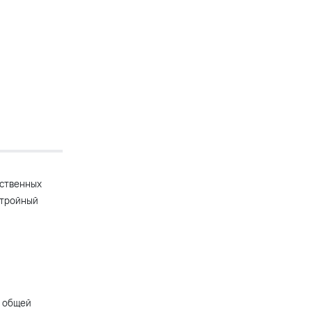
ественных
стройный
м общей