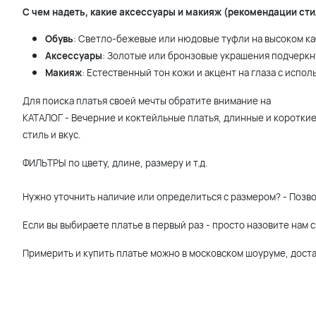
С чем надеть, какие аксессуары и макияж (рекомендации сти
Обувь
: Светло-бежевые или нюдовые туфли на высоком каб
Аксессуары
: Золотые или бронзовые украшения подчеркну
Макияж
: Естественный тон кожи и акцент на глаза с исп
Для поиска платья своей мечты обратите внимание на
КАТАЛОГ - Вечерние и коктейльные платья, длинные и короткие 
стиль и вкус.
ФИЛЬТРЫ по цвету, длине, размеру и т.д.
Нужно уточнить наличие или определиться с размером? - Позво
Если вы выбираете платье в первый раз - просто назовите нам
Примерить и купить платье можно в московском шоуруме, доста