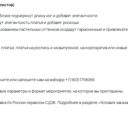
листов)
луке подчеркнут длину ног и добавят элегантности.
т элегантность платья и добавят роскоши.
ользованием пастельных оттенков создадут гармоничный и привлекате
платья, платья на роспись и на выпускной, на корпоратив или новый
ните или напишите нам на watsapp +7(903)1758066
 свои параметры и формат мероприятия, на которое вы приглашены.
вка по России сервисом СДЭК. Подробнее в разделе «Условия заказа