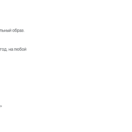
льный образ.
 год, на любой
»