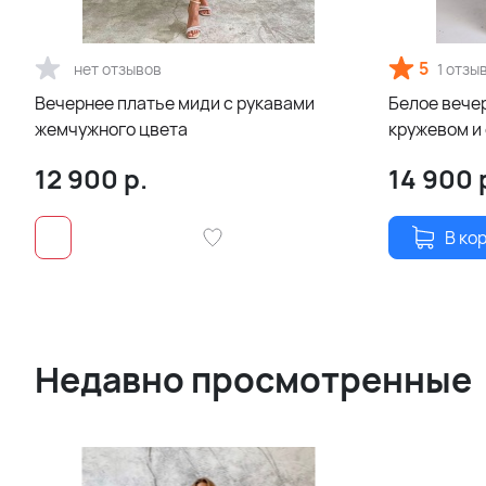
5
нет отзывов
1 отзы
Вечернее платье миди с рукавами
Белое вече
жемчужного цвета
кружевом и
разрезами 
12 900
р.
14 900
В ко
Недавно просмотренные