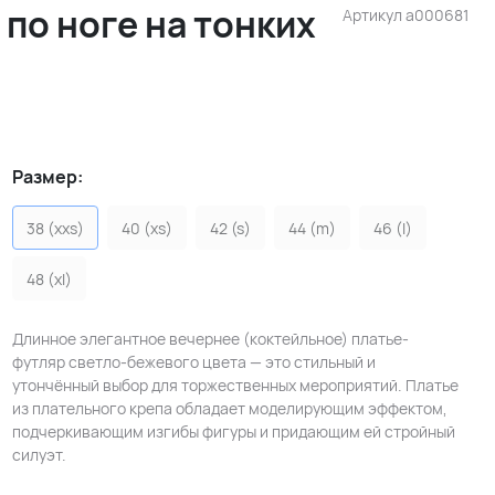
по ноге на тонких
Артикул
a000681
Размер:
38 (xxs)
40 (xs)
42 (s)
44 (m)
46 (l)
48 (xl)
Длинное элегантное вечернее (коктейльное) платье-
футляр светло-бежевого цвета — это стильный и
утончённый выбор для торжественных мероприятий. Платье
из плательного крепа обладает моделирующим эффектом,
подчеркивающим изгибы фигуры и придающим ей стройный
силуэт.