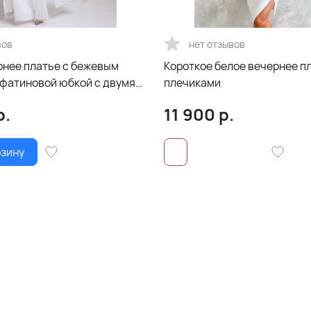
вов
нет отзывов
рнее платье с бежевым
Короткое белое вечернее п
 фатиновой юбкой с двумя
плечиками
по ногам
р.
11 900
р.
рзину