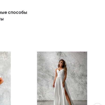
ные способы
ты