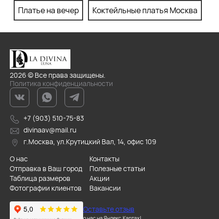
Платье на вечер
Коктейльные платья Москва
П
2026 © Все права защищены.
Политика конфиденциальности
+7 (903) 510-75-83
divinaav@mail.ru
г.Москва, ул.Крутицкий Вал, 14, офис 109
О нас
Контакты
Отправка в Ваш город
Полезные статьи
Таблица размеров
Акции
Фотографии клиентов
Вакансии
Оставьте отзыв
о нас на Яндекс.Картах!