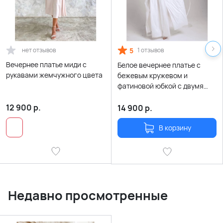
нет отзывов
5
1 отзывов
Вечернее платье миди с
Белое вечернее платье с
рукавами жемчужного цвета
бежевым кружевом и
фатиновой юбкой с двумя
разрезами по ногам
12 900
р.
14 900
р.
В корзину
Недавно просмотренные