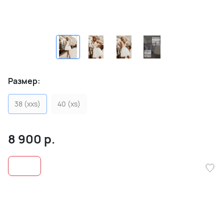
Размер:
38 (xxs)
40 (xs)
8 900
р.