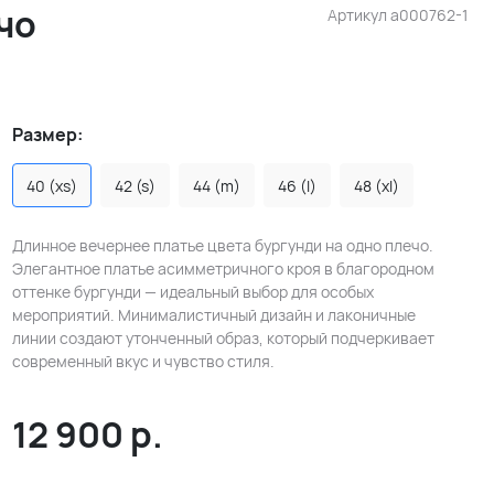
чо
Артикул
a000762-1
Размер:
40 (xs)
42 (s)
44 (m)
46 (l)
48 (xl)
Длинное вечернее платье цвета бургунди на одно плечо.
Элегантное платье асимметричного кроя в благородном
оттенке бургунди — идеальный выбор для особых
мероприятий. Минималистичный дизайн и лаконичные
линии создают утонченный образ, который подчеркивает
современный вкус и чувство стиля.
12 900
р.