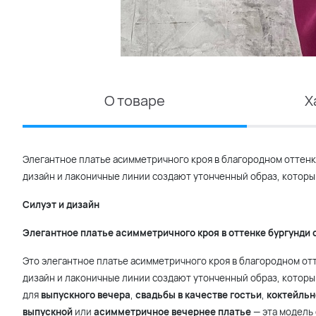
О товаре
Х
Элегантное платье асимметричного кроя в благородном оттен
дизайн и лаконичные линии создают утонченный образ, который
Силуэт и дизайн
Элегантное платье асимметричного кроя в оттенке бургунди 
Это элегантное платье асимметричного кроя в благородном о
дизайн и лаконичные линии создают утонченный образ, которы
для
выпускного вечера
,
свадьбы в качестве гостьи
,
коктейльн
выпускной
или
асимметричное вечернее платье
— эта модель 