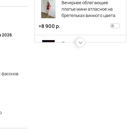
Вечернее облегающее
платье мини атласное на
бретельках винного цвета
+8 900 р.
в 2026
.
Длинное атласное вечернее
платье цвета бордо на
тонких бретельках
+13 900 р.
 фасонов.
Короткое бордовое вечернее
(коктейльное) платье
асимметричного кроя
+8 900 р.
о
Короткое вечернее платье с
кружевом и летящей юбкой в