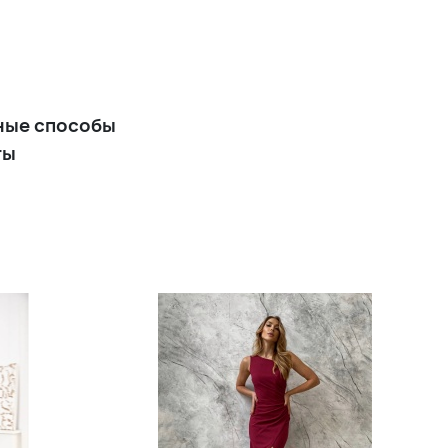
вечернее платье футляр с
плечиками
+14 900 р.
Вишневое короткое
ные способы
вечернее платье с кружевом
ты
и пышной юбкой
+18 900 р.
Вечернее шелковое
бордовое платье La Dolce
+13 900 р.
Короткое вечернее платье с
кристаллами винного цвета