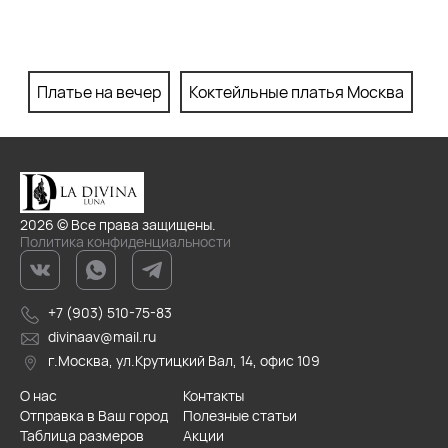
Платье на вечер
Коктейльные платья Москва
П
2026 © Все права защищены.
Политика конфиденциальности
+7 (903) 510-75-83
divinaav@mail.ru
г.Москва, ул.Крутицкий Вал, 14, офис 109
О нас
Контакты
Отправка в Ваш город
Полезные статьи
Таблица размеров
Акции