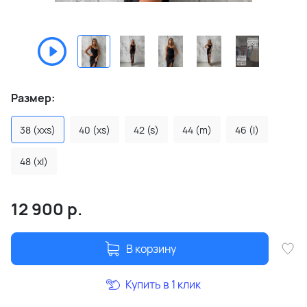
Размер:
38 (xxs)
40 (xs)
42 (s)
44 (m)
46 (l)
48 (xl)
12 900
р.
В корзину
Купить в 1 клик