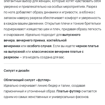
элегантный выбор для женщин, которые хотят чувствовать себя
уверенно и привлекательно на особых мероприятиях. Разрез
по ноге добавляет образу динамики и игривости, а юбочка с
запахом наверху разреза обеспечивает комфорт и уверенность
в каждом вашем движении. Открытые плечи и тонкие бретельки
подчеркивают изящество шеи и плеч, придавая образу легкость
и очарование. Идеально подходит для
выпускного
вечера
,
вечернего приема
,
коктейльной
вечеринки
или
особого случая
. Если вы ищете
черное платье
на выпускной
или
классическое вечернее платье с
разрезом
— эта модель создана для вас.
Силуэт и дизайн
Облегающий силуэт «футляр»
Идеально очерчивает линию бедер и талии, создавая
гармоничный и утонченный образ.
Платье-футляр
считается
одним из самых женственных и универсальных фасонов.