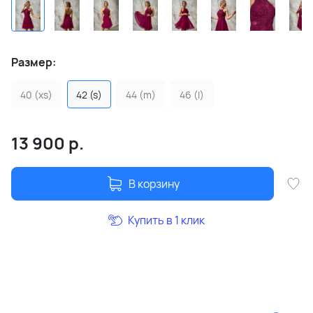
Размер:
40 (xs)
42 (s)
44 (m)
46 (l)
13 900
р.
В корзину
Купить в 1 клик