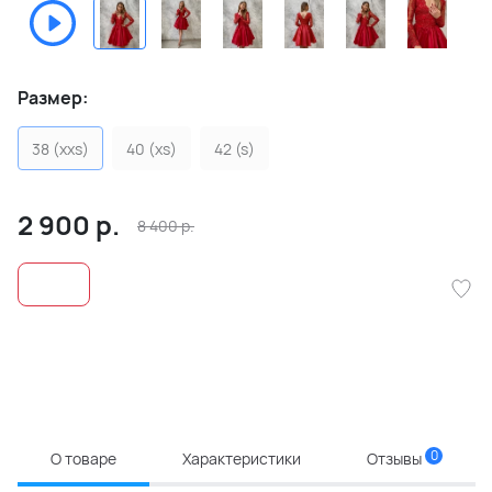
Размер:
38 (xxs)
40 (xs)
42 (s)
2 900
р.
8 400
р.
0
О товаре
Характеристики
Отзывы