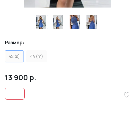
Размер:
42 (s)
44 (m)
13 900
р.