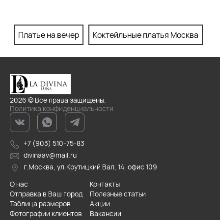
Платье на вечер
Коктейльные платья Москва
П
2026 © Все права защищены.
Политика конфиденциальности
+7 (903) 510-75-83
divinaav@mail.ru
г.Москва, ул.Крутицкий Вал, 14, офис 109
О нас
Контакты
Отправка в Ваш город
Полезные статьи
Таблица размеров
Акции
Фотографии клиентов
Вакансии