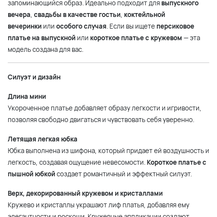
запоминающийся образ. Идеально подходит для
выпускного
вечера
,
свадьбы в качестве гостьи
,
коктейльной
вечеринки
или
особого случая
. Если вы ищете
персиковое
платье на выпускной
или
короткое платье с кружевом
— эта
модель создана для вас.
Силуэт и дизайн
Длина мини
Укороченное платье добавляет образу легкости и игривости,
позволяя свободно двигаться и чувствовать себя уверенно.
Летящая легкая юбка
Юбка выполнена из шифона, который придает ей воздушность и
легкость, создавая ощущение невесомости.
Короткое платье с
пышной юбкой
создает романтичный и эффектный силуэт.
Верх, декорированный кружевом и кристаллами
Кружево и кристаллы украшают лиф платья, добавляя ему
элегантности и роскоши. Кружевные аппликации создают