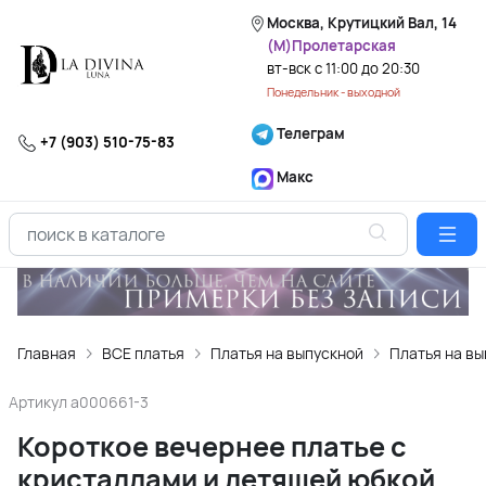
Москва, Крутицкий Вал, 14
(М)Пролетарская
вт-вск с 11:00 до 20:30
Понедельник - выходной
Телеграм
+7 (903) 510-75-83
Макс
Главная
ВСЕ платья
Платья на выпускной
Платья на вы
Артикул
a000661-3
Короткое вечернее платье с
кристаллами и летящей юбкой