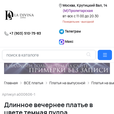
Москва, Крутицкий Вал, 14
(М)Пролетарская
вт-вск с 11:00 до 20:30
Понедельник - выходной
Телеграм
+7 (903) 510-75-83
Макс
Главная
ВСЕ платья
Платья на выпускной
Платья на вы
Артикул
a000606-1
Длинное вечернее платье в
цвете темная пудра