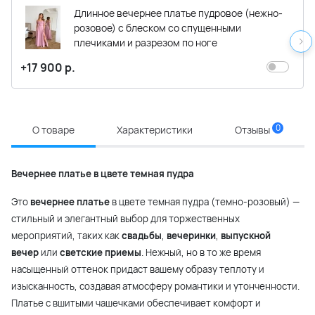
Длинное вечернее платье пудровое (нежно-
розовое) с блеском со спущенными
плечиками и разрезом по ноге
+17 900 р.
0
О товаре
Характеристики
Отзывы
Вечернее платье в цвете темная пудра
Это
вечернее платье
в цвете темная пудра (темно-розовый) —
стильный и элегантный выбор для торжественных
мероприятий, таких как
свадьбы
,
вечеринки
,
выпускной
вечер
или
светские приемы
. Нежный, но в то же время
насыщенный оттенок придаст вашему образу теплоту и
изысканность, создавая атмосферу романтики и утонченности.
Платье с вшитыми чашечками обеспечивает комфорт и