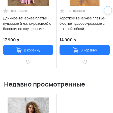
нет отзывов
нет отзывов
Длинное вечернее платье
Короткое вечернее платье-
пудровое (нежно-розовое) с
бюстье пудрово-розовое с
блеском со спущенными
пышной юбкой
плечиками и разрезом по
ноге
17 900
р.
14 900
р.
В корзину
В корзину
Недавно просмотренные