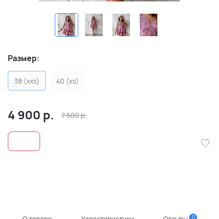
Размер:
38 (xxs)
40 (xs)
4 900
р.
7 500
р.
0
О товаре
Характеристики
Отзывы