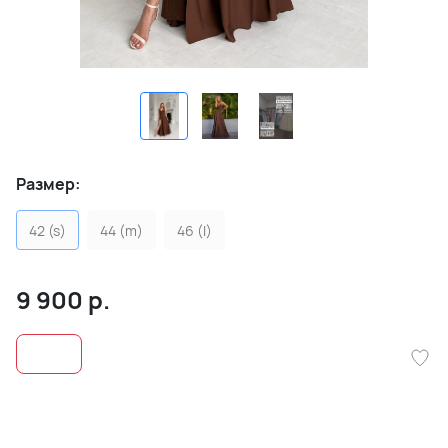
Размер:
42 (s)
44 (m)
46 (l)
9 900
р.