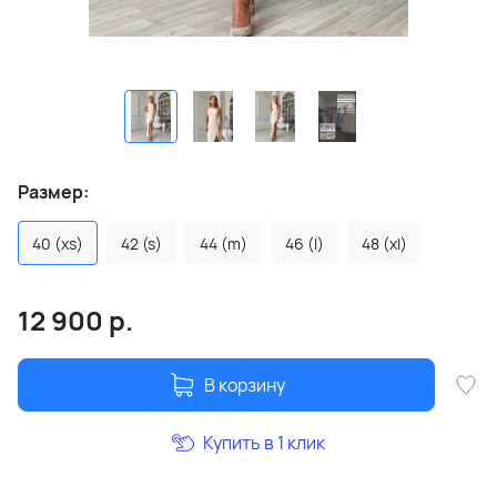
Размер:
40 (xs)
42 (s)
44 (m)
46 (l)
48 (xl)
12 900
р.
В корзину
Купить в 1 клик