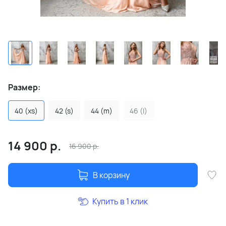
Размер:
40 (xs)
42 (s)
44 (m)
46 (l)
14 900
р.
16 900
р.
В корзину
Купить в 1 клик