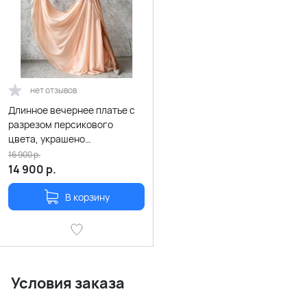
нет отзывов
Длинное вечернее платье с
разрезом персикового
цвета, украшено
кристаллами и кружевом
16 900
р.
14 900
р.
В корзину
Условия заказа