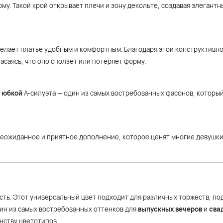
му. Такой крой открывает плечи и зону декольте, создавая элегантн
елает платье удобным и комфортным. Благодаря этой конструктивн
асаясь, что оно сползет или потеряет форму.
 юбкой
А-силуэта — один из самых востребованных фасонов, которы
 неожиданное и приятное дополнение, которое ценят многие девушк
ть. Этот универсальный цвет подходит для различных торжеств, по
дин из самых востребованных оттенков для
выпускных вечеров
и
сва
инству цветотипов.