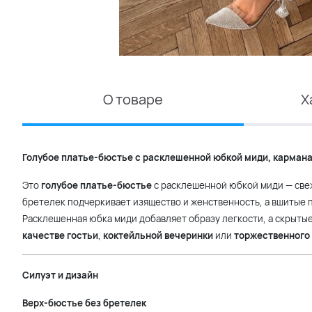
О товаре
Х
Голубое платье-бюстье с расклешенной юбкой миди, карман
Это
голубое платье-бюстье
с расклешенной юбкой миди — све
бретелек подчеркивает изящество и женственность, а вшитые
Расклешенная юбка миди добавляет образу легкости, а скрыты
качестве гостьи
,
коктейльной вечеринки
или
торжественного
Силуэт и дизайн
Верх-бюстье без бретелек