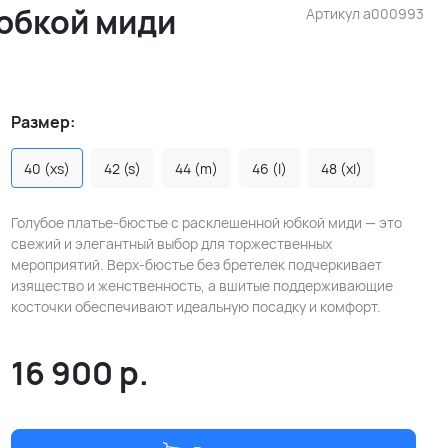
юбкой миди
Артикул
a000993
Размер:
40 (xs)
42 (s)
44 (m)
46 (l)
48 (xl)
Голубое платье-бюстье с расклешенной юбкой миди — это
свежий и элегантный выбор для торжественных
мероприятий. Верх-бюстье без бретелек подчеркивает
изящество и женственность, а вшитые поддерживающие
косточки обеспечивают идеальную посадку и комфорт.
16 900
р.