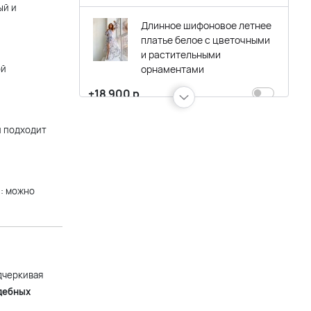
ый и
Длинное шифоновое летнее
платье белое с цветочными
и растительными
ой
орнаментами
+18 900 р.
й подходит
Летнее длинное шифоновое
платье платье голубого
цвета
+18 900 р.
и: можно
Синее облегающее платье-
бюстье-трансформер с
разрезом по ноге и белым
фатином с бусинами
дчеркивая
дебных
+16 900 р.