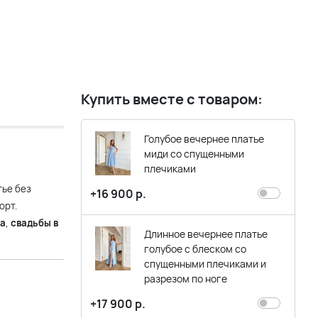
Купить вместе с товаром:
Голубое вечернее платье
миди со спущенными
плечиками
тье без
+16 900 р.
орт.
ра
,
свадьбы в
Длинное вечернее платье
голубое с блеском со
спущенными плечиками и
разрезом по ноге
+17 900 р.