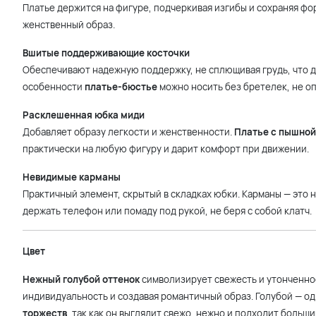
Платье держится на фигуре, подчеркивая изгибы и сохраняя фор
женственный образ.
Вшитые поддерживающие косточки
Обеспечивают надежную поддержку, не сплющивая грудь, что д
особенности
платье-бюстье
можно носить без бретелек, не оп
Расклешенная юбка миди
Добавляет образу легкости и женственности.
Платье с пышной
практически на любую фигуру и дарит комфорт при движении.
Невидимые карманы
Практичный элемент, скрытый в складках юбки. Карманы — это
держать телефон или помаду под рукой, не беря с собой клатч.
Цвет
Нежный голубой оттенок
символизирует свежесть и утонченнос
индивидуальность и создавая романтичный образ. Голубой — о
торжеств
, так как он выглядит свежо, нежно и подходит больш