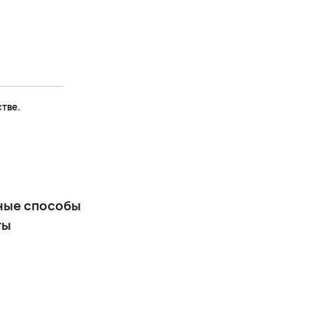
ноге голубое
+12 900 р.
Нежно голубое платье миди
на шнуровке
стве.
+14 900 р.
Длинное вечернее платье
атласное с расклешенной
юбкой голубое
ные способы
+16 900 р.
ты
Длинное голубое вечернее
платье из атласного сатина
на бретельках