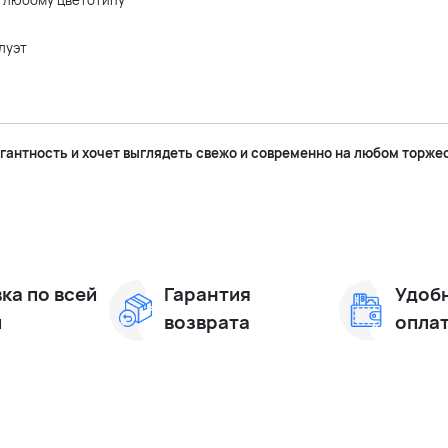
т любому цветотипу
луэт
егантность и хочет выглядеть свежо и современно на любом торже
ка по всей
Гарантия
Удоб
и
возврата
опла