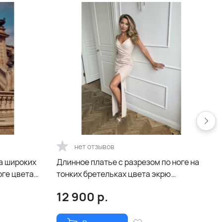
нет отзывов
а широких
Длинное платье с разрезом по ноге на
оге цвета
тонких бретельках цвета экрю
(бежевое)
12 900
р.