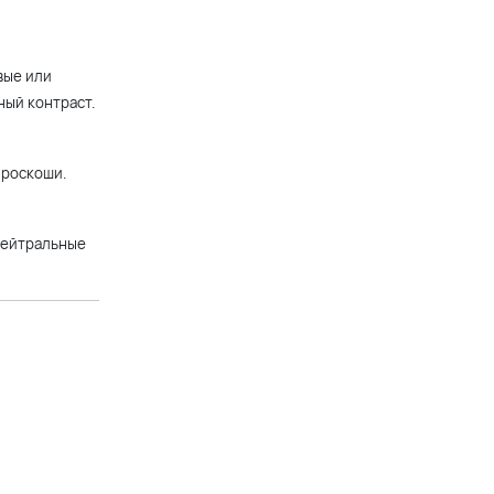
вые или
ный контраст.
 роскоши.
 нейтральные