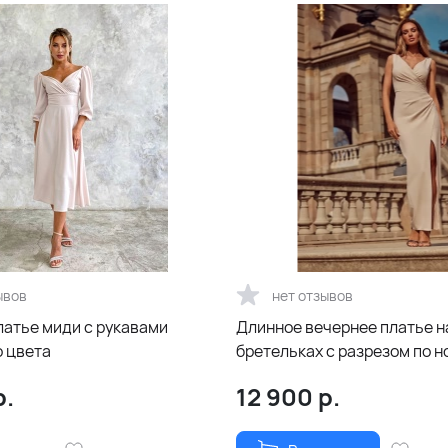
ывов
нет отзывов
латье миди с рукавами
Длинное вечернее платье н
 цвета
бретельках с разрезом по н
экрю (бежевое)
р.
12 900
р.