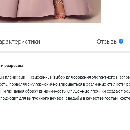
арактеристики
Отзывы
0
 и разрезом
ми плечиками — изысканный выбор для создания элегантного и зап
сть, позволяя ему гармонично вписываться в различные стилистиче
оги и придавая образу динамичность. Спущенные плечики создают ро
 подходит для
выпускного вечера
,
свадьбы в качестве гостьи
,
кокт