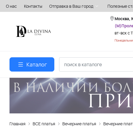
О нас
Контакты
Отправка в Ваш город
Полезные ст
Москва, 
(М)Прол
вт-вск с 1
Понедельник
Каталог
Главная
ВСЕ платья
Вечерние платья
Вечерние плат