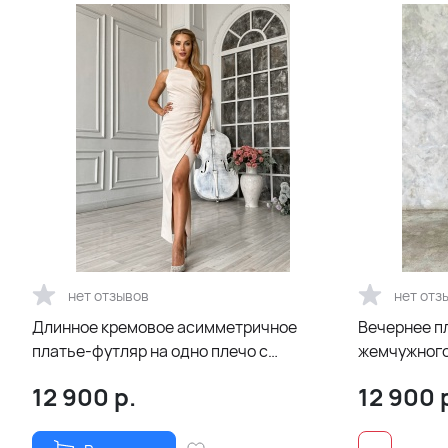
нет отзывов
нет отз
Длинное кремовое асимметричное
Вечернее п
платье-футляр на одно плечо с
жемчужного
разрезом по ноге
12 900
р.
12 900