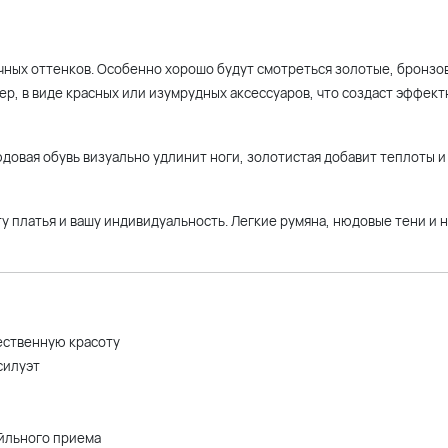
ичных оттенков. Особенно хорошо будут смотреться золотые, бронзо
ер, в виде красных или изумрудных аксессуаров, что создаст эффект
юдовая обувь визуально удлинит ноги, золотистая добавит теплоты и
у платья и вашу индивидуальность. Легкие румяна, нюдовые тени и
ественную красоту
силуэт
ейльного приема