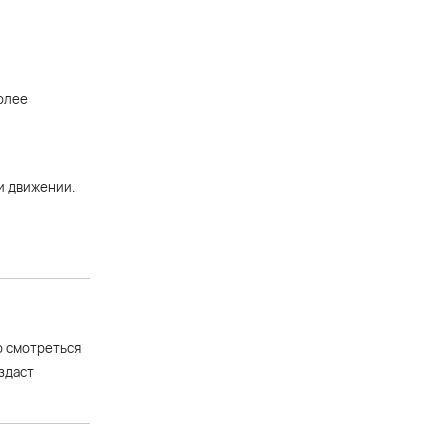
олее
и движении.
о смотреться
здаст