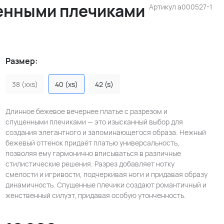
щенными плечиками
Артикул
a000527-1
Размер:
38 (xxs)
40 (xs)
42 (s)
Длинное бежевое вечернее платье с разрезом и
спущенными плечиками — это изысканный выбор для
создания элегантного и запоминающегося образа. Нежный
бежевый оттенок придаёт платью универсальность,
позволяя ему гармонично вписываться в различные
стилистические решения. Разрез добавляет нотку
смелости и игривости, подчеркивая ноги и придавая образу
динамичность. Спущенные плечики создают романтичный и
женственный силуэт, придавая особую утонченность.