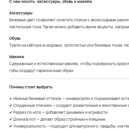
С чем носить: аксессуары, обувь и макияж
Аксессуары
Бежевый цвет позволяет сочетать платье с аксессуарами разл
пастельные тона. Также можно добавить яркие акценты, наприм
Обувь
Туфли на каблуке в нюдовых, золотистых или бежевых тонах. Н
Макияж
Сдержанный и естественный макияж, чтобы подчеркнуть красот
губы создадут гармоничный образ.
Почему стоит выбрать
✔ Нежный бежевый оттенок — универсален и подчеркивает ест
✔ Спущенные плечики — создают романтичный и женственный 
✔ Разрез по ноге — добавляет динамики и игривости
✔ Длина в пол — делает образ стройным и изящным
✔ Универсальность — подходит для выпускного, свадьбы, кокт