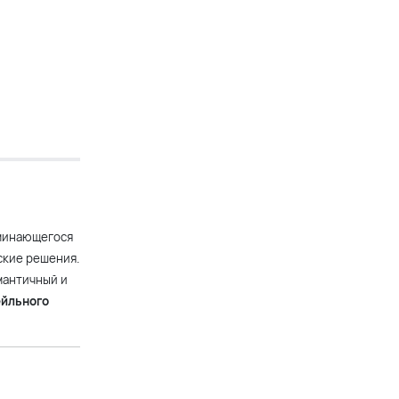
оминающегося
ские решения.
мантичный и
ейльного