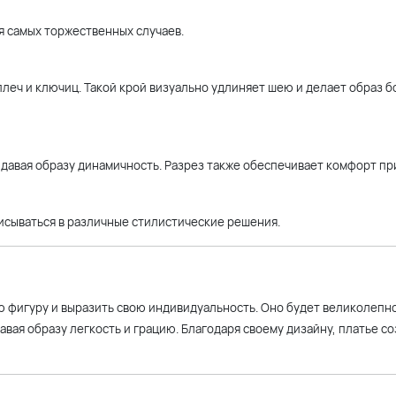
я самых торжественных случаев.
леч и ключиц. Такой крой визуально удлиняет шею и делает образ б
идавая образу динамичность. Разрез также обеспечивает комфорт пр
исываться в различные стилистические решения.
ою фигуру и выразить свою индивидуальность. Оно будет великолепн
вая образу легкость и грацию. Благодаря своему дизайну, платье со