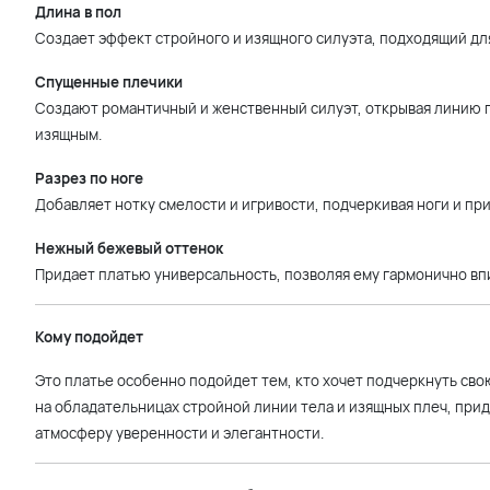
Длина в пол
Создает эффект стройного и изящного силуэта, подходящий дл
Спущенные плечики
Создают романтичный и женственный силуэт, открывая линию п
изящным.
Разрез по ноге
Добавляет нотку смелости и игривости, подчеркивая ноги и пр
Нежный бежевый оттенок
Придает платью универсальность, позволяя ему гармонично вп
Кому подойдет
Это платье особенно подойдет тем, кто хочет подчеркнуть св
на обладательницах стройной линии тела и изящных плеч, прида
атмосферу уверенности и элегантности.