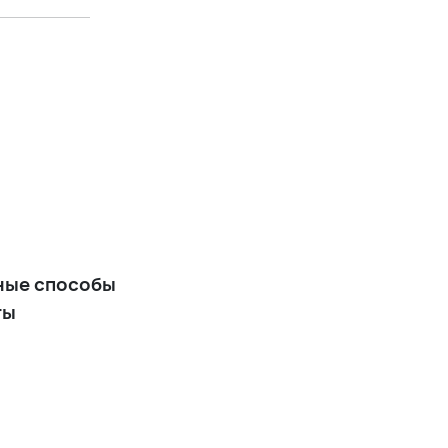
ные способы
ты