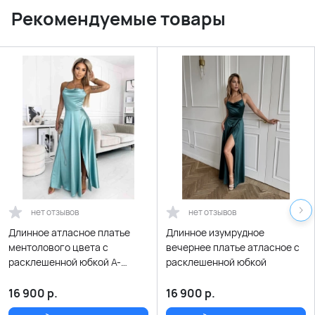
Рекомендуемые товары
нет отзывов
нет отзывов
Длинное атласное платье
Длинное изумрудное
ментолового цвета с
вечернее платье атласное с
расклешенной юбкой А-
расклешенной юбкой
силуэта и открытой спиной
16 900
р.
16 900
р.