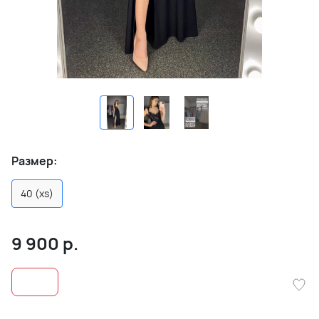
Размер:
40 (xs)
9 900
р.