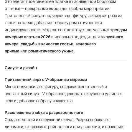
Это элегантное вечернее платье в насыщенном бордовом
оттенке — прекрасный выбор для особых мероприятий.
Приталенный силуэт подчеркивает фигуру, а изящная роза из
ткани на плече добавляет образу романтичности и
индивидуальности. Модель соответствует актуальным
трендам
вечерних платьев 2026
и идеально подходит для
выпускного
вечера
,
свадьбы в качестве гостьи
,
вечернего
приема
или
романтического ужина
.
Силуэт и дизайн
Приталенный верх с V-образным вырезом
Мягко подчеркивает фигуру, создавая женственный и
элегантный силуэт. V-образное декольте визуально удлиняет
шею и добавляет образу изящества.
Расклешенная юбка с разрезом по ноге
Создает легкий и воздушный силуэт. Разрез добавляет
динамики, открывая стройные ноги при движении, и позволяет