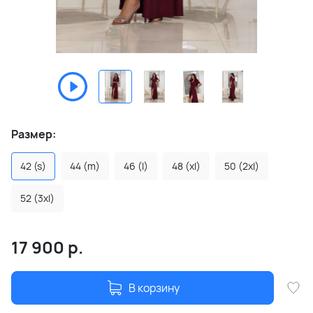
Размер:
42 (s)
44 (m)
46 (l)
48 (xl)
50 (2xl)
52 (3xl)
17 900
р.
В корзину