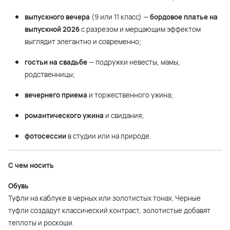
выпускного вечера
(9 или 11 класс) —
бордовое платье на
выпускной 2026
с разрезом и мерцающим эффектом
выглядит элегантно и современно;
гостьи на свадьбе
— подружки невесты, мамы,
родственницы;
вечернего приема
и торжественного ужина;
романтического ужина
и свидания;
фотосессии
в студии или на природе.
С чем носить
Обувь
Туфли на каблуке в черных или золотистых тонах. Черные
туфли создадут классический контраст, золотистые добавят
теплоты и роскоши.