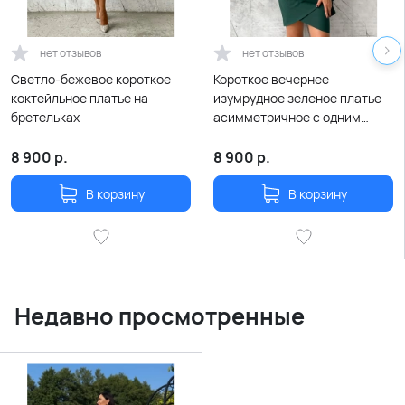
нет отзывов
нет отзывов
Светло-бежевое короткое
Короткое вечернее
коктейльное платье на
изумрудное зеленое платье
бретельках
асимметричное с одним
рукавом
8 900
р.
8 900
р.
В корзину
В корзину
Недавно просмотренные