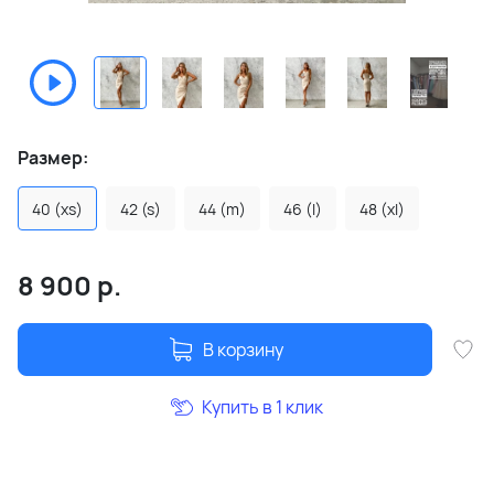
Размер:
40 (xs)
42 (s)
44 (m)
46 (l)
48 (xl)
8 900
р.
В корзину
Купить в 1 клик