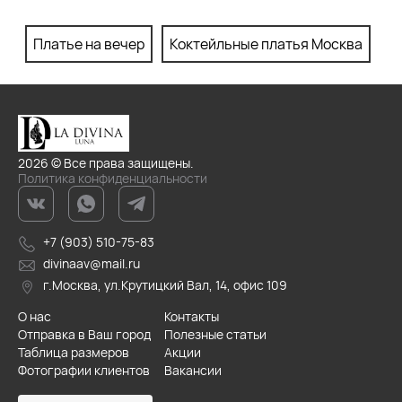
Платье на вечер
Коктейльные платья Москва
П
2026 © Все права защищены.
Политика конфиденциальности
+7 (903) 510-75-83
divinaav@mail.ru
г.Москва, ул.Крутицкий Вал, 14, офис 109
О нас
Контакты
Отправка в Ваш город
Полезные статьи
Таблица размеров
Акции
Фотографии клиентов
Вакансии