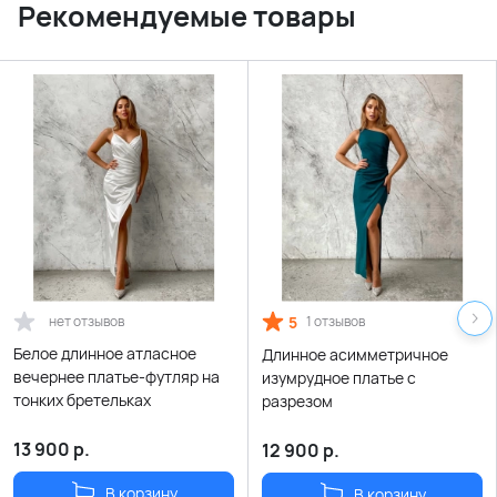
Рекомендуемые товары
нет отзывов
5
1 отзывов
Белое длинное атласное
Длинное асимметричное
вечернее платье-футляр на
изумрудное платье с
тонких бретельках
разрезом
13 900
р.
12 900
р.
В корзину
В корзину