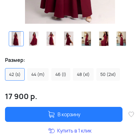
Размер:
42 (s)
44 (m)
46 (l)
48 (xl)
50 (2xl)
17 900
р.
В корзину
Купить в 1 клик