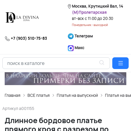
Москва, Крутицкий Вал, 14
(М)Пролетарская
вт-вск с 11:00 до 20:30
Понедельник - выходной
Телеграм
+7 (903) 510-75-83
Макс
Главная
ВСЕ платья
Платья на выпускной
Платья на вы
Артикул
a001155
Длинное бордовое платье
прямого кроя с разрезом по