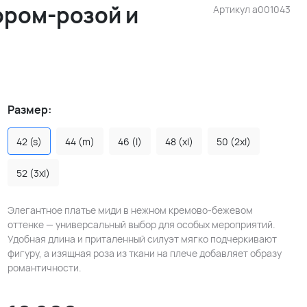
ором-розой и
Артикул
a001043
Размер:
42 (s)
44 (m)
46 (l)
48 (xl)
50 (2xl)
52 (3xl)
Элегантное платье миди в нежном кремово-бежевом
оттенке — универсальный выбор для особых мероприятий.
Удобная длина и приталенный силуэт мягко подчеркивают
фигуру, а изящная роза из ткани на плече добавляет образу
романтичности.