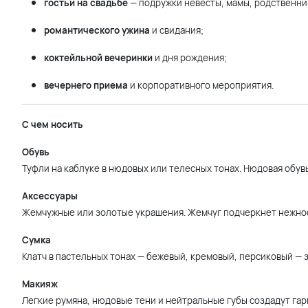
гостьи на свадьбе
— подружки невесты, мамы, родственни
романтического ужина
и свидания;
коктейльной вечеринки
и дня рождения;
вечернего приема
и корпоративного мероприятия.
С чем носить
Обувь
Туфли на каблуке в нюдовых или телесных тонах. Нюдовая обувь
Аксессуары
Жемчужные или золотые украшения. Жемчуг подчеркнет нежност
Сумка
Клатч в пастельных тонах — бежевый, кремовый, персиковый — 
Макияж
Легкие румяна, нюдовые тени и нейтральные губы создадут га