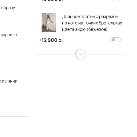
 образу
Длинное платье с разрезом
по ноге на тонких бретельках
цвета экрю (бежевое)
ечернего
+12 900 р.
Короткое бежевое вечернее
платье-футляр с короткими
рукавами
+11 900 р.
е к линии
Короткое блестящее
бежевое платье с пышной
юбкой воланом
+11 900 р.