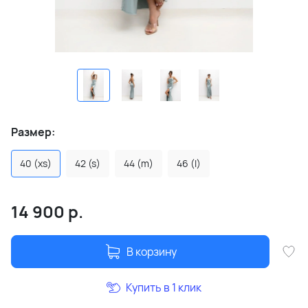
Размер:
40 (xs)
42 (s)
44 (m)
46 (l)
14 900
р.
В корзину
Купить в 1 клик