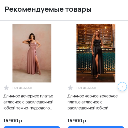
Рекомендуемые товары
нет отзывов
нет отзывов
Длинное вечернее платье
Длинное черное вечернее
атласное с расклешенной
платье атласное с
юбкой темно-пудрового
расклешенной юбкой
цвета (чайная роза)
16 900
р.
16 900
р.