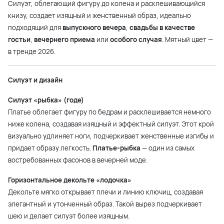
Силуэт, облегающий фигуру до колена и расклешивающийся
книзу, создает изящный и женственный образ, идеально
подходящий для
выпускного вечера
,
свадьбы в качестве
гостьи
,
вечернего приема
или
особого случая
. Мятный цвет —
в тренде 2026.
Силуэт и дизайн
Силуэт «рыбка» (годе)
Платье облегает фигуру по бедрам и расклешивается немного
ниже колена, создавая изящный и эффектный силуэт. Этот крой
визуально удлиняет ноги, подчеркивает женственные изгибы и
придает образу легкость.
Платье-рыбка
— один из самых
востребованных фасонов в вечерней моде.
Горизонтальное декольте «лодочка»
Декольте мягко открывает плечи и линию ключиц, создавая
элегантный и утонченный образ. Такой вырез подчеркивает
шею и делает силуэт более изящным.