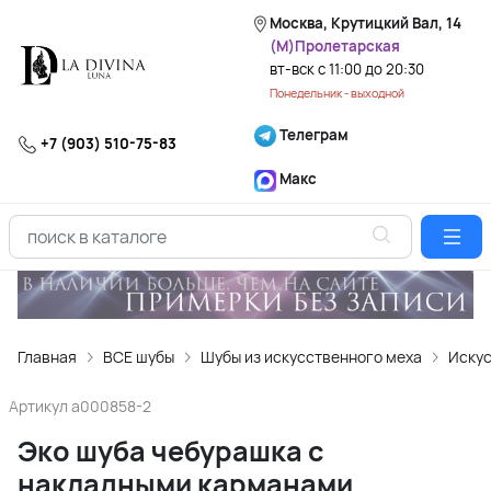
Москва, Крутицкий Вал, 14
(М)Пролетарская
вт-вск с 11:00 до 20:30
Понедельник - выходной
Телеграм
+7 (903) 510-75-83
Макс
Главная
ВСЕ шубы
Шубы из искусственного меха
Искус
Артикул
a000858-2
Эко шуба чебурашка с
накладными карманами,