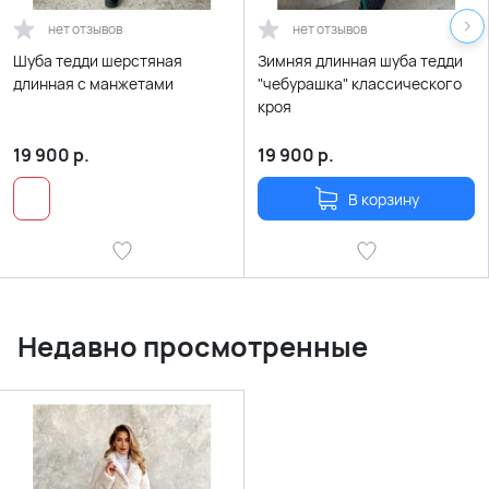
нет отзывов
нет отзывов
Шуба тедди шерстяная
Зимняя длинная шуба тедди
длинная с манжетами
"чебурашка" классического
кроя
19 900
р.
19 900
р.
В корзину
Недавно просмотренные