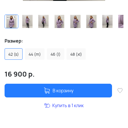
Размер:
42 (s)
44 (m)
46 (l)
48 (xl)
16 900
р.
В корзину
Купить в 1 клик