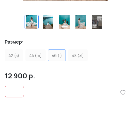
Размер:
42 (s)
44 (m)
46 (l)
48 (xl)
12 900
р.