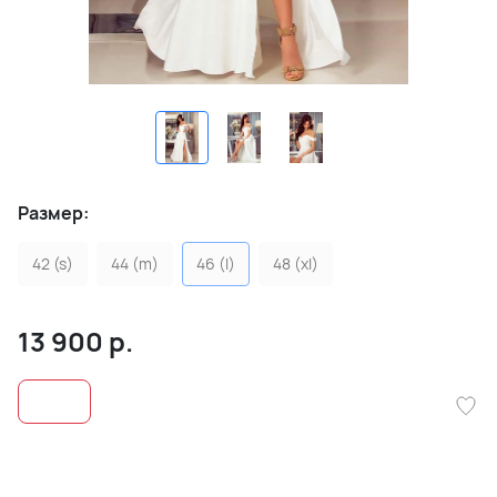
Размер:
42 (s)
44 (m)
46 (l)
48 (xl)
13 900
р.