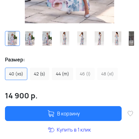
Размер:
40 (xs)
42 (s)
44 (m)
46 (l)
48 (xl)
14 900
р.
В корзину
Купить в 1 клик