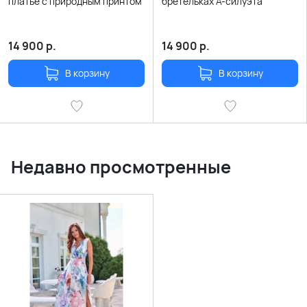
платье с природным принтом
бретельках А-силуэта
14 900
р.
14 900
р.
В корзину
В корзину
Недавно просмотренные