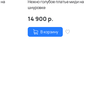
Белое вечернее платье с
 на
Нежно голубое платье миди на
бежевым кружевом и
шнуровке
фатиновой юбкой с двумя
разрезами по ногам
14 900
р.
+14 900 р.
В корзину
Короткое белое вечернее
платье с плечиками
+11 900 р.
Белое вечернее свадебное
платье с разрезом
+14 900 р.
Белое шелковое платье-
мини комбинация