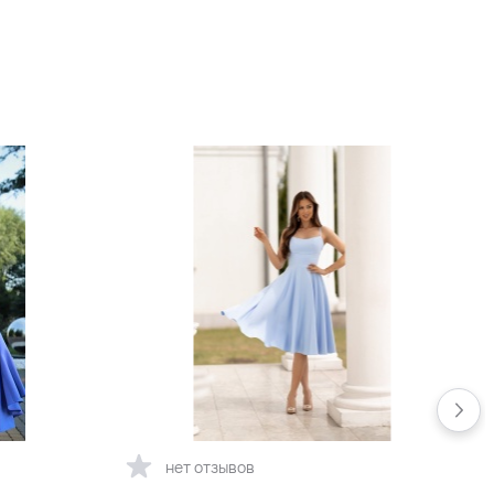
+7 900 р.
Молочно-белое платье миди
на бретельках А-силуэта
+14 900 р.
Белое длинное атласное
вечернее платье-футляр на
тонких бретельках
+13 900 р.
Белое платье миди с
рукавами и юбкой А-силуэта
+14 900 р.
нет отзывов