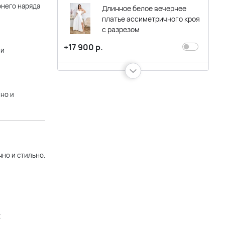
рнего наряда
Длинное белое вечернее
платье ассиметричного кроя
с разрезом
+17 900 р.
 и
Длинное белое вечернее
платье-бюстье с разрезом
но и
по ноге
+16 900 р.
Платье короткое с пышной
юбкой и спущенными
но и стильно.
плечиками, бело-розовое
+9 900 р.
Длинное белое вечернее
х
платье из атласного сатина