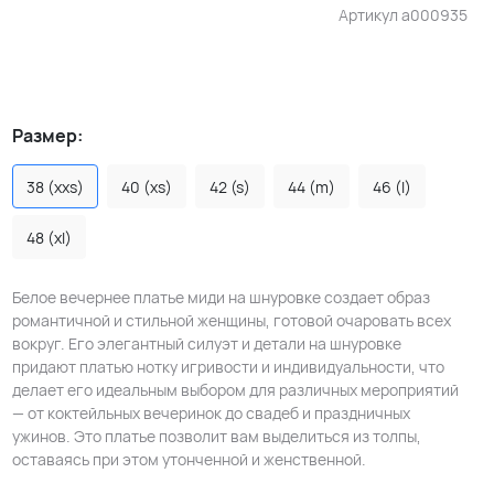
Артикул
a000935
Размер:
38 (xxs)
40 (xs)
42 (s)
44 (m)
46 (l)
48 (xl)
Белое вечернее платье миди на шнуровке создает образ
романтичной и стильной женщины, готовой очаровать всех
вокруг. Его элегантный силуэт и детали на шнуровке
придают платью нотку игривости и индивидуальности, что
делает его идеальным выбором для различных мероприятий
— от коктейльных вечеринок до свадеб и праздничных
ужинов. Это платье позволит вам выделиться из толпы,
оставаясь при этом утонченной и женственной.