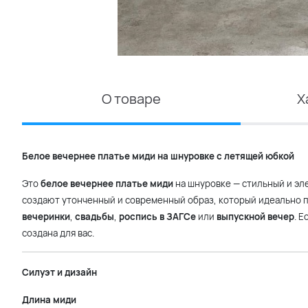
О товаре
Х
Белое вечернее платье миди на шнуровке с летящей юбкой
Это
белое вечернее платье миди
на шнуровке — стильный и эл
создают утонченный и современный образ, который идеально п
вечеринки
,
свадьбы
,
роспись в ЗАГСе
или
выпускной вечер
. 
создана для вас.
Силуэт и дизайн
Длина миди