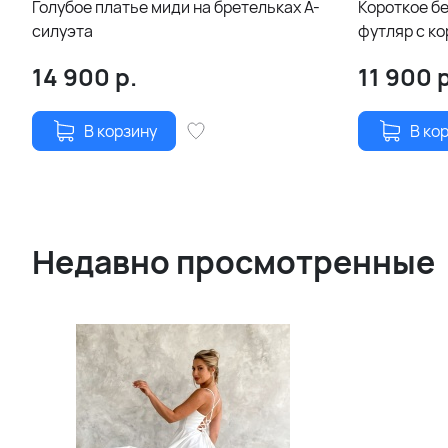
Голубое платье миди на бретельках А-
Короткое б
силуэта
футляр с к
14 900
р.
11 900
р
В корзину
В ко
Недавно просмотренные