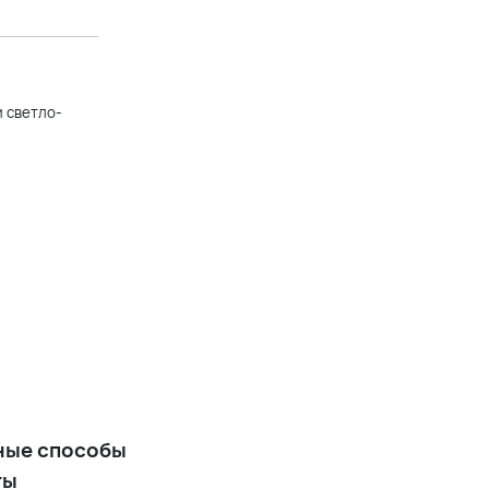
с расклешенной юбкой
+16 900 р.
и светло-
Белое вечернее платье мини
с двумя рукавами
+7 900 р.
Длинное белое вечернее
платье из атласного сатина
на бретельках с
расклешенной юбкой
+16 900 р.
Белое фатиновое платье
миди
ные способы
ты