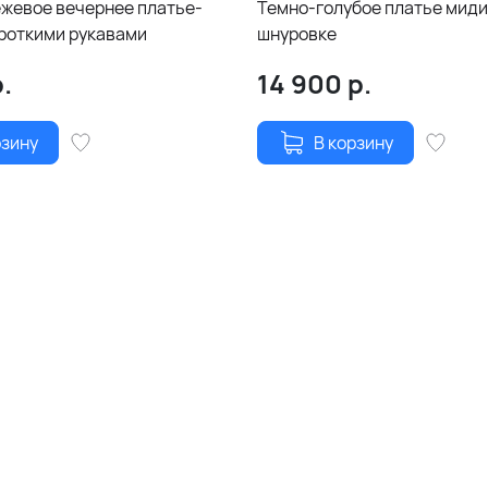
ежевое вечернее платье-
Темно-голубое платье миди
ороткими рукавами
шнуровке
.
14 900
р.
рзину
В корзину