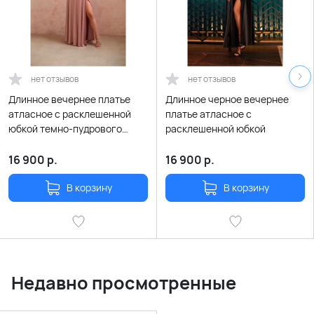
нет отзывов
нет отзывов
Длинное вечернее платье
Длинное черное вечернее
атласное с расклешенной
платье атласное с
юбкой темно-пудрового
расклешенной юбкой
цвета (чайная роза)
16 900
р.
16 900
р.
В корзину
В корзину
Недавно просмотренные