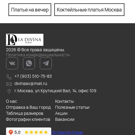
Платье на вечер
Коктейльные платья Москва
П
2026 © Все права защищены.
Политика конфиденциальности
+7 (903) 510-75-83
divinaav@mail.ru
г.Москва, ул.Крутицкий Вал, 14, офис 109
О нас
Контакты
Отправка в Ваш город
Полезные статьи
Таблица размеров
Акции
Фотографии клиентов
Вакансии
Оставьте отзыв