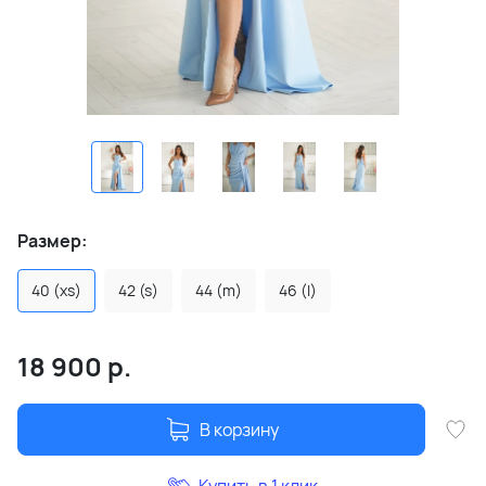
Размер:
40 (xs)
42 (s)
44 (m)
46 (l)
18 900
р.
В корзину
Купить в 1 клик