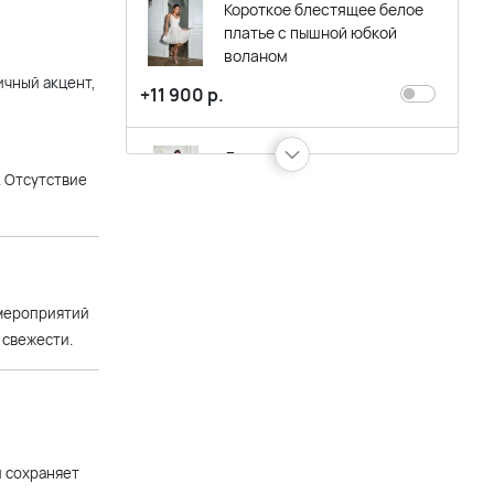
Короткое блестящее белое
платье с пышной юбкой
воланом
ичный акцент,
+11 900 р.
Длинное вечернее платье со
. Отсутствие
спущенными плечиками,
ванильного цвета с блеском
+17 900 р.
Вечернее белое платье-
 мероприятий
бюстье с расклешенной
 свежести.
юбкой миди
+16 900 р.
Белое облегающее платье-
и сохраняет
бюстье с разрезом по ноге