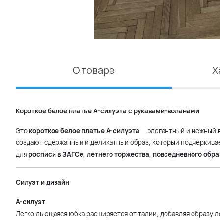
О товаре
Х
Короткое белое платье А-силуэта с рукавами-воланами
Это
короткое белое платье А-силуэта
— элегантный и нежный 
создают сдержанный и деликатный образ, который подчеркива
для
росписи в ЗАГСе
,
летнего торжества
,
повседневного обра
Силуэт и дизайн
А-силуэт
Легко льющаяся юбка расширяется от талии, добавляя образу л