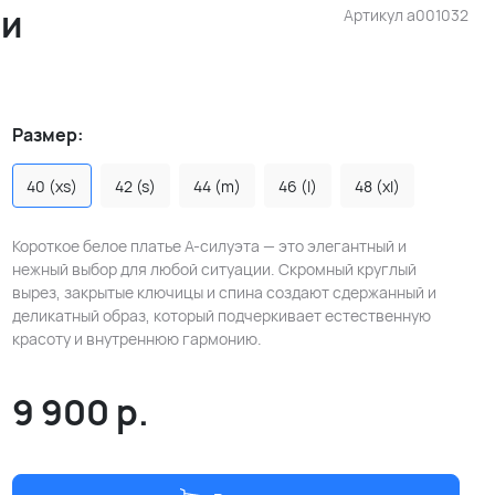
ми
Артикул
a001032
Размер:
40 (xs)
42 (s)
44 (m)
46 (l)
48 (xl)
Короткое белое платье А-силуэта — это элегантный и
нежный выбор для любой ситуации. Скромный круглый
вырез, закрытые ключицы и спина создают сдержанный и
деликатный образ, который подчеркивает естественную
красоту и внутреннюю гармонию.
9 900
р.