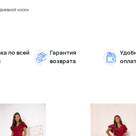
едневной носки
ка по всей
Гарантия
Удоб
и
возврата
опла