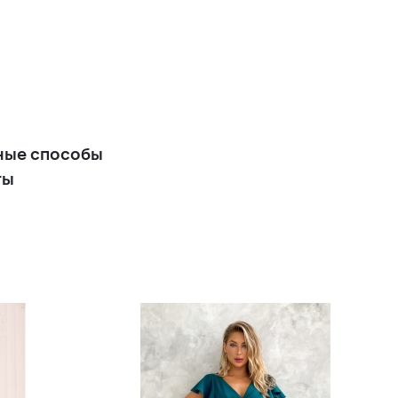
Белое фатиновое платье
миди
+7 900 р.
Молочно-белое платье миди
на бретельках А-силуэта
ные способы
ты
+14 900 р.
Белое длинное атласное
вечернее платье-футляр на
тонких бретельках
+13 900 р.
Белое платье миди с
рукавами и юбкой А-силуэта