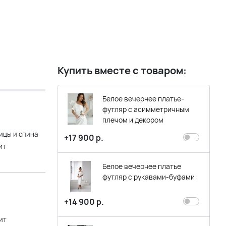
Купить вместе с товаром:
Белое вечернее платье-
футляр с асимметричным
плечом и декором
ицы и спина
+17 900 р.
ит
Белое вечернее платье
футляр с рукавами-буфами
+14 900 р.
ит