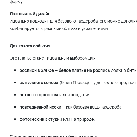
форму.
Лаконичный дизайн
Идеально подходит для базового гардероба, его можно дополня
комбинируется с разными обувью и украшениями.
Для какого события
Это платье станет идеальным выбором для:
росписи в ЗАГСе
—
белое платье на роспись
должно быть 
выпускного вечера
(9 или 11 класс) — для тех, кто предпо
летнего торжества
и дня рождения;
повседневной носки
— как базовая вещь гардероба;
фотосессии
в студии или на природе.
С чем надеть: аксессуары, обувь и макияж