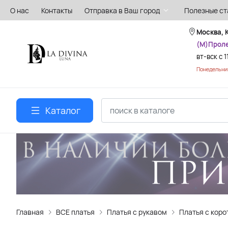
О нас
Контакты
Отправка в Ваш город
Полезные ст
Москва, 
(М)Прол
вт-вск с 1
Понедельник
Каталог
Главная
ВСЕ платья
Платья с рукавом
Платья с коро