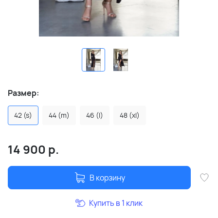
Размер:
42 (s)
44 (m)
46 (l)
48 (xl)
14 900
р.
В корзину
Купить в 1 клик