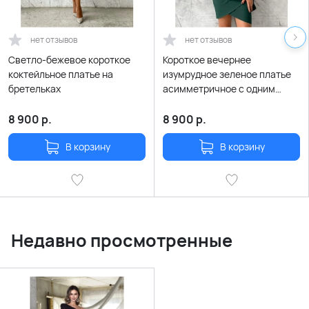
нет отзывов
нет отзывов
Светло-бежевое короткое
Короткое вечернее
коктейльное платье на
изумрудное зеленое платье
бретельках
асимметричное с одним
рукавом
8 900
р.
8 900
р.
В корзину
В корзину
Недавно просмотренные