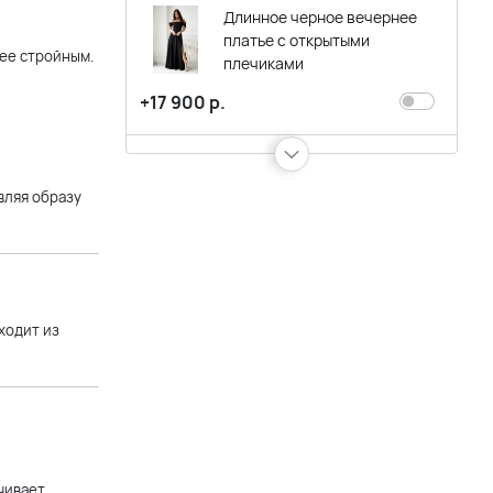
Длинное черное вечернее
платье с открытыми
лее стройным.
плечиками
+17 900 р.
Короткое черное вечернее
платье с кристаллами и
вляя образу
кружевом
+13 900 р.
Черное вечернее длинное
ходит из
платье футляр с
ассиметричным плечом и
перьями
+17 900 р.
Длинное черное вечернее
чивает