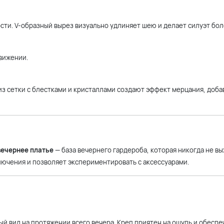
сти. V-образный вырез визуально удлиняет шею и делает силуэт бо
вижении.
 из сетки с блестками и кристаллами создают эффект мерцания, доба
вечернее платье
— база вечернего гардероба, которая никогда не вы
лючения и позволяет экспериментировать с аксессуарами.
ый вид на протяжении всего вечера. Креп приятен на ощупь и обеспе