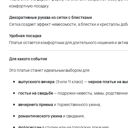
комфортную посадку.
Декоративные рукава из сетки с блестками
Сетка создает эффект невесомости, а блестки и кристаллы доб
Удобная посадка
Платье остается комфортным для длительного ношения и актив
Для какого события
Это платье станет идеальным выбором для:
выпускного вечера
(9 или 11 класс) —
черное платье на вы
гостьи на свадьбе
— подружки невесты, мамы, родственни
вечернего приема
и торжественного ужина;
романтического ужина
и свидания;
фотосессии
в студии или на городских локациях.