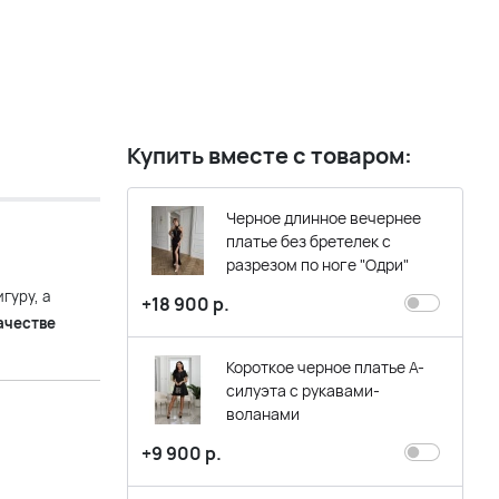
Купить вместе с товаром:
Черное длинное вечернее
платье без бретелек с
разрезом по ноге "Одри"
гуру, а
+18 900 р.
ачестве
Короткое черное платье А-
силуэта с рукавами-
воланами
+9 900 р.