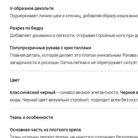
V-образное декольте
Подчеркивает линию шеи и ключиц, добавляя образу изысканно
Разрез по бедру
Добавляет динамики и легкости, открывая стройные ноги при д
Полупрозрачные рукава с кристаллами
Главная деталь, которая делает это платье уникальным. Рукава
загадочности и роскоши. Сетка легкая и не перегружает силуэт.
Цвет
Классический черный
— символ вечной элегантности.
Черное 
моды. Черный цвет визуально стройнит, подходит всем без иск
Ткань и особенности
Основная часть из плотного крепа
Ткань отлично держит форму, не мнется и сохраняет безупречн