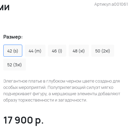
ми
Артикул
a001061
Размер:
42 (s)
44 (m)
46 (l)
48 (xl)
50 (2xl)
52 (3xl)
Элегантное платье в глубоком черном цвете создано для
особых мероприятий. Полуприлегающий силуэт мягко
подчеркивает фигуру, а мерцающие элементы добавляют
образу торжественности и загадочности.
17 900
р.