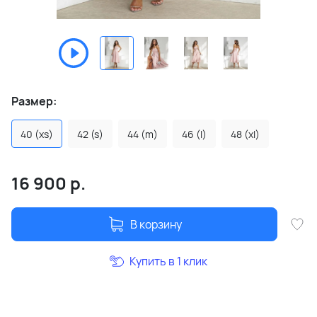
Размер:
40 (xs)
42 (s)
44 (m)
46 (l)
48 (xl)
16 900
р.
В корзину
Купить в 1 клик