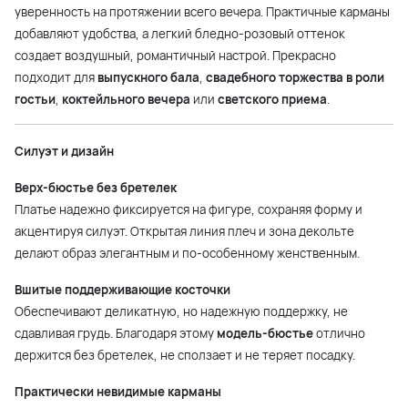
уверенность на протяжении всего вечера. Практичные карманы
добавляют удобства, а легкий бледно-розовый оттенок
создает воздушный, романтичный настрой. Прекрасно
подходит для
выпускного бала
,
свадебного торжества в роли
гостьи
,
коктейльного вечера
или
светского приема
.
Силуэт и дизайн
Верх-бюстье без бретелек
Платье надежно фиксируется на фигуре, сохраняя форму и
акцентируя силуэт. Открытая линия плеч и зона декольте
делают образ элегантным и по-особенному женственным.
Вшитые поддерживающие косточки
Обеспечивают деликатную, но надежную поддержку, не
сдавливая грудь. Благодаря этому
модель-бюстье
отлично
держится без бретелек, не сползает и не теряет посадку.
Практически невидимые карманы