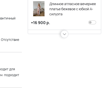
Длинное атласное вечернее
платье бежевое с юбкой А-
силуэта
омантичный
+16 900 р.
Короткое вечернее платье
. Отсутствие
оттенка капучино с
асимметричным плечом и
рукавом с пайетками
+14 900 р.
ходит для
Короткое блестящее
ен: подходит
бежевое платье с пышной
юбкой воланом
+11 900 р.
Длинное в пол вечернее