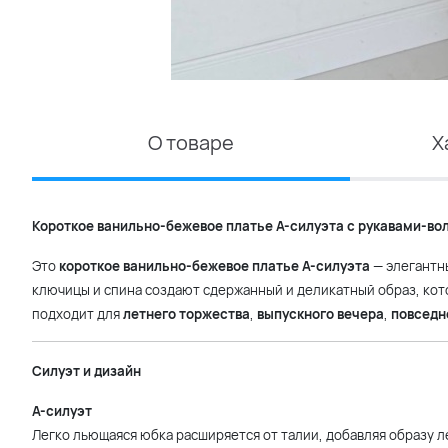
О товаре
Х
Короткое ванильно-бежевое платье А-силуэта с рукавами-во
Это
короткое ванильно-бежевое платье А-силуэта
— элегантн
ключицы и спина создают сдержанный и деликатный образ, ко
подходит для
летнего торжества
,
выпускного вечера
,
повседн
Силуэт и дизайн
А-силуэт
Легко льющаяся юбка расширяется от талии, добавляя образу л