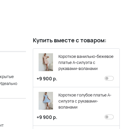
Купить вместе с товаром:
Короткое ванильно-бежевое
платье А-силуэта с
рукавами-воланами
акрытые
+9 900 р.
 Идеально
Короткое голубое платье А-
силуэта с рукавами-
воланами
+9 900 р.
ит