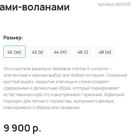
вами-воланами
Артикул
a001119
Размер:
40 (xs)
42 (s)
44 (m)
46 (l)
48 (xl)
Это короткое ванильно-бежевое платье А-силуэта —
элегантный и нежный выбор для любой ситуации. Скромный
круглый вырез, закрытые ключицы и спина создают
сдержанный и деликатный образ, который подчеркивает
естественную красоту и внутреннюю гармонию. Идеально
подходит для летнего торжества, выпускного вечера,
повседневного образа или свидания.
9 900
р.