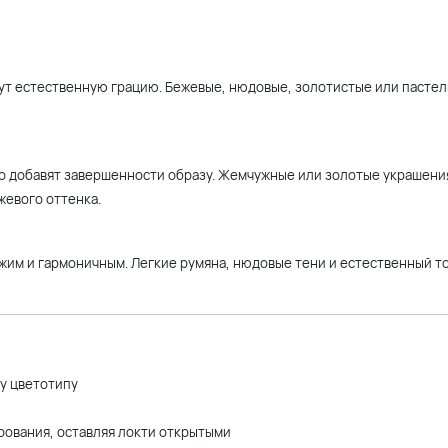
ут естественную грацию. Бежевые, нюдовые, золотистые или пасте
о добавят завершенности образу. Жемчужные или золотые украшени
евого оттенка.
ежим и гармоничным. Легкие румяна, нюдовые тени и естественный т
у цветотипу
рования, оставляя локти открытыми