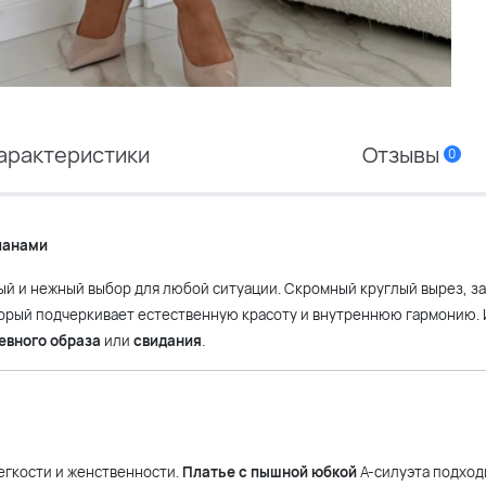
арактеристики
Отзывы
0
ланами
ый и нежный выбор для любой ситуации. Скромный круглый вырез, з
торый подчеркивает естественную красоту и внутреннюю гармонию.
евного образа
или
свидания
.
егкости и женственности.
Платье с пышной юбкой
А-силуэта подход