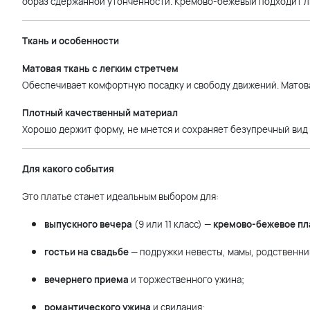
образ сдержанной утонченности. Кремово-бежевый подходит лю
Ткань и особенности
Матовая ткань с легким стретчем
Обеспечивает комфортную посадку и свободу движений. Матов
Плотный качественный материал
Хорошо держит форму, не мнется и сохраняет безупречный вид 
Для какого события
Это платье станет идеальным выбором для:
выпускного вечера
(9 или 11 класс) —
кремово-бежевое пл
гостьи на свадьбе
— подружки невесты, мамы, родственни
вечернего приема
и торжественного ужина;
романтического ужина
и свидания;