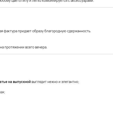
бому цветотипу и легко комбинируется с аксессуарами.
ая фактура придает образу благородную сдержанность.
на протяжении всего вечера.
атье на выпускной
выглядит нежно и элегантно;
цы;