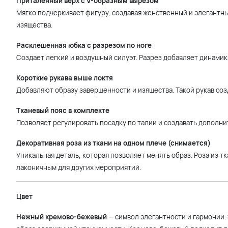
Приталенный верх с V-образным вырезом
Мягко подчеркивает фигуру, создавая женственный и элегантны
изящества.
Расклешенная юбка с разрезом по ноге
Создает легкий и воздушный силуэт. Разрез добавляет динамик
Короткие рукава выше локтя
Добавляют образу завершенности и изящества. Такой рукав со
Тканевый пояс в комплекте
Позволяет регулировать посадку по талии и создавать дополни
Декоративная роза из ткани на одном плече (снимается)
Уникальная деталь, которая позволяет менять образ. Роза из т
лаконичным для других мероприятий.
Цвет
Нежный кремово-бежевый
— символ элегантности и гармонии.