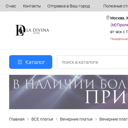
О нас
Контакты
Отправка в Ваш город
Полезные ст
Москва, 
(М)Прол
вт-вск с 1
Понедельник
Каталог
Главная
ВСЕ платья
Вечерние платья
Вечерние плат