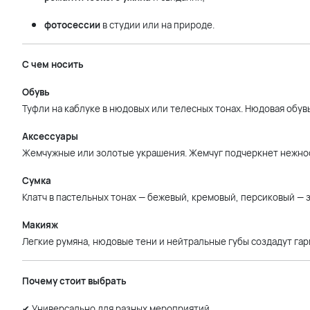
фотосессии
в студии или на природе.
С чем носить
Обувь
Туфли на каблуке в нюдовых или телесных тонах. Нюдовая обувь
Аксессуары
Жемчужные или золотые украшения. Жемчуг подчеркнет нежност
Сумка
Клатч в пастельных тонах — бежевый, кремовый, персиковый — 
Макияж
Легкие румяна, нюдовые тени и нейтральные губы создадут га
Почему стоит выбрать
✔ Универсально для разных мероприятий