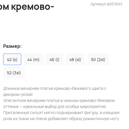
ом кремово-
Артикул
a001041
Размер:
42 (s)
44 (m)
46 (l)
48 (xl)
50 (2xl)
52 (3xl)
Длинное вечернее платье кремово-бежевого цвета с
декором-розой
Элегантное вечернее платье в нежном кремово-бежевом
оттенке — идеальный выбор для особых мероприятий.
Приталенный силуэт мягко подчеркивает фигуру, а изящная
роза из ткани на плече добавляет образу романтичную ноту.