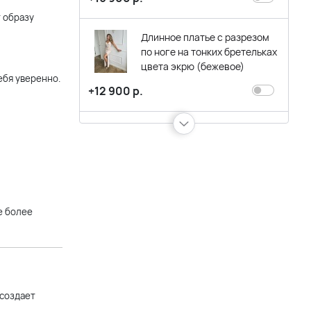
 образу
Длинное платье с разрезом
по ноге на тонких бретельках
цвета экрю (бежевое)
ебя уверенно.
+12 900 р.
Короткое бежевое вечернее
платье-футляр с короткими
рукавами
+11 900 р.
е более
Короткое блестящее
бежевое платье с пышной
юбкой воланом
+11 900 р.
 создает