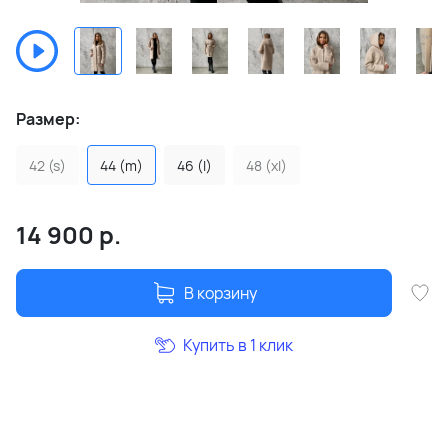
Размер:
42 (s)
44 (m)
46 (l)
48 (xl)
14 900
р.
В корзину
Купить в 1 клик