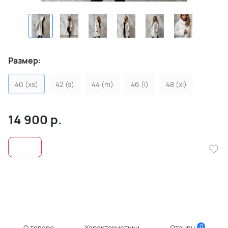
Размер:
40 (xs)
42 (s)
44 (m)
46 (l)
48 (xl)
14 900
р.
0
О товаре
Характеристики
Отзывы