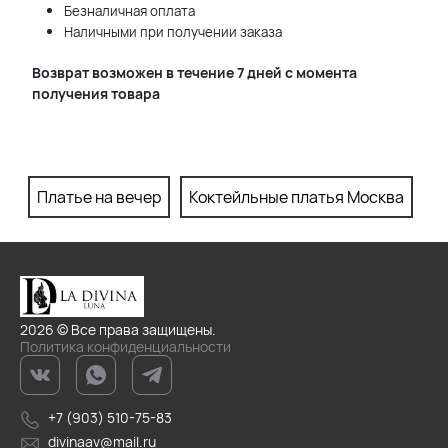
Безналичная оплата
Наличными при получении заказа
Возврат возможен в течение 7 дней с момента
получения товара
Платье на вечер
Коктейльные платья Москва
П
2026 © Все права защищены.
Политика конфиденциальности
+7 (903) 510-75-83
divinaav@mail.ru