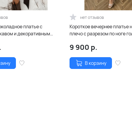
ывов
нет отзывов
околадное платье с
Короткое вечернее платье 
кавом и декоративным
плечо с разрезом по ноге г
.
9 900
р.
рзину
В корзину