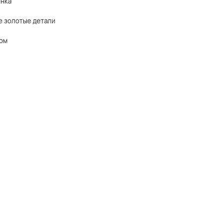
енка
е золотые детали
том