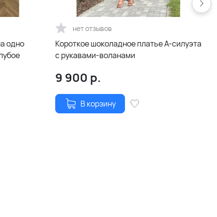
нет отзывов
на одно
Короткое шоколадное платье А-силуэта
олубое
с рукавами-воланами
9 900
р.
В корзину