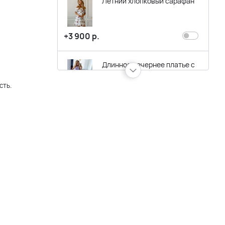
Летний хлопковый сарафан
+3 900 р.
Длинное вечернее платье с
кристаллами лавандовое с
сть.
открытой спинкой
+18 900 р.
Длинное вечернее
лавандовое платье с
кружевом
+14 900 р.
Длинное вечернее платье с
кристаллами лавандового
сиреневого цвета