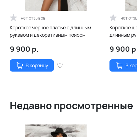
нет отзывов
нет отз
Короткое черное платье с длинным
Короткое ш
рукавом и декоративным поясом
длинным ру
поясом
9 900
р.
9 900
р
В корзину
В ко
Недавно просмотренные