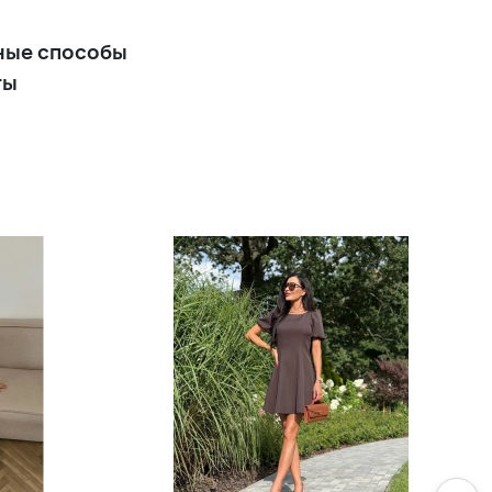
+13 900 р.
ные способы
ты