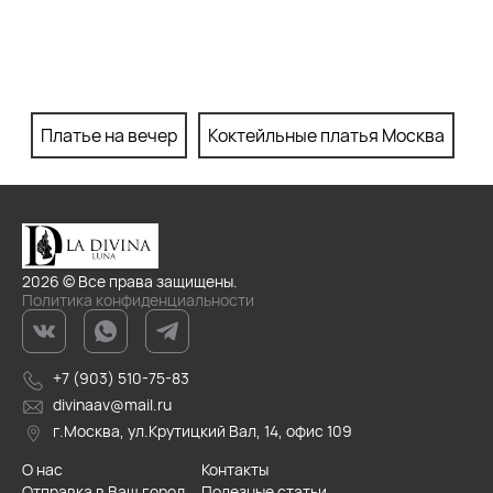
Платье на вечер
Коктейльные платья Москва
П
2026 © Все права защищены.
Политика конфиденциальности
+7 (903) 510-75-83
divinaav@mail.ru
г.Москва, ул.Крутицкий Вал, 14, офис 109
О нас
Контакты
Отправка в Ваш город
Полезные статьи