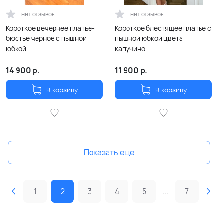
нет отзывов
нет отзывов
Короткое вечернее платье-
Короткое блестящее платье с
бюстье черное с пышной
пышной юбкой цвета
юбкой
капучино
14 900
р.
11 900
р.
В корзину
В корзину
Показать еще
1
2
3
4
5
...
7