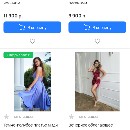
воланом
рукавами
11 900
р.
9 900
р.
В корзину
В корзину
Лидеры продаж
нет отзывов
нет отзывов
Темно-голубое платье миди
Вечернее облегающее