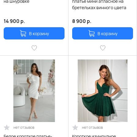
на шнуровке
платье мини атласное на
бретельках винного цвета
14 900
р.
8 900
р.
В корзину
В корзину
нет отзывов
нет отзывов
Белое короткое платье-
Короткое изумрудное