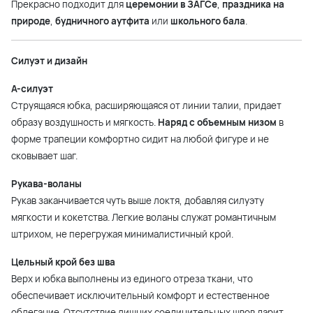
Прекрасно подходит для
церемонии в ЗАГСе
,
праздника на
природе
,
будничного аутфита
или
школьного бала
.
Силуэт и дизайн
А-силуэт
Струящаяся юбка, расширяющаяся от линии талии, придает
образу воздушность и мягкость.
Наряд с объемным низом
в
форме трапеции комфортно сидит на любой фигуре и не
сковывает шаг.
Рукава-воланы
Рукав заканчивается чуть выше локтя, добавляя силуэту
мягкости и кокетства. Легкие воланы служат романтичным
штрихом, не перегружая минималистичный крой.
Цельный крой без шва
Верх и юбка выполнены из единого отреза ткани, что
обеспечивает исключительный комфорт и естественное
облегание. Отсутствие лишних соединительных швов дарит