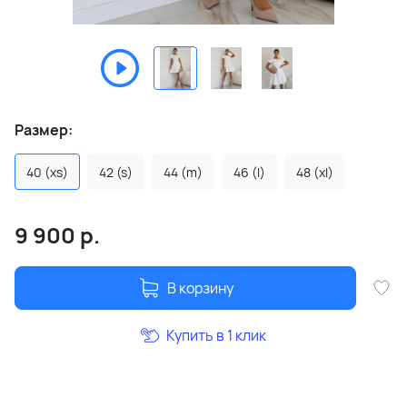
Размер:
40 (xs)
42 (s)
44 (m)
46 (l)
48 (xl)
9 900
р.
В корзину
Купить в 1 клик