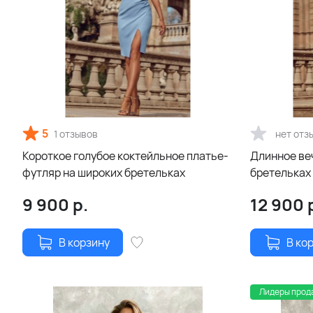
5
1 отзывов
нет отз
Короткое голубое коктейльное платье-
Длинное ве
футляр на широких бретельках
бретельках 
экрю (беже
9 900
р.
12 900
В корзину
В ко
Лидеры прод