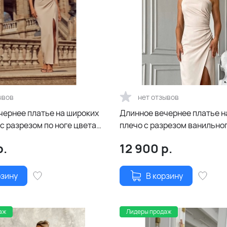
ывов
нет отзывов
чернее платье на широких
Длинное вечернее платье н
с разрезом по ноге цвета
плечо с разрезом ванильно
вое)
р.
12 900
р.
рзину
В корзину
аж
Лидеры продаж