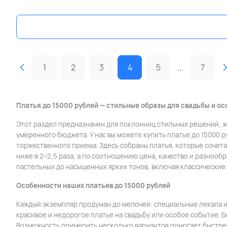
1
2
3
4
5
...
7
Платья до 15000 рублей — стильные образы для свадьбы и ос
Этот раздел предназначен для поклонниц стильных решений, ж
умеренного бюджета. У нас вы можете купить платье до 15000 р
торжественного приема. Здесь собраны платья, которые сочет
ниже в 2–2,5 раза, а по соотношению цена, качество и разноо
пастельных до насыщенных ярких тонов, включая классические 
Особенности наших платьев до 15000 рублей
Каждый экземпляр продуман до мелочей: специальные лекала и
красивое и недорогое платье на свадьбу или особое событие. 
Возможность примерить несколько вариантов помогает быстрее