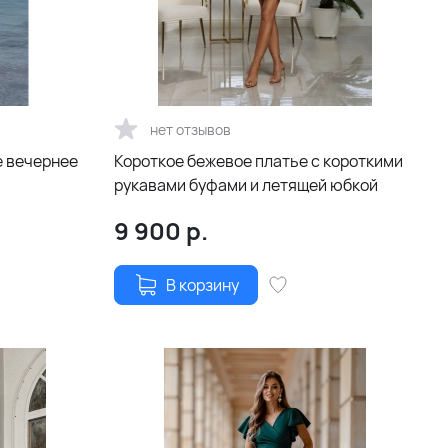
нет отзывов
е вечернее
Короткое бежевое платье с короткими
рукавами буфами и летящей юбкой
9 900
р.
В корзину