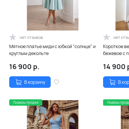
нет отзывов
нет отз
Мятное платье миди с юбкой "солнце" и
Короткое в
круглым декольте
бежевое с 
16 900
р.
14 900
В корзину
В ко
Лидеры продаж
Лидеры прод