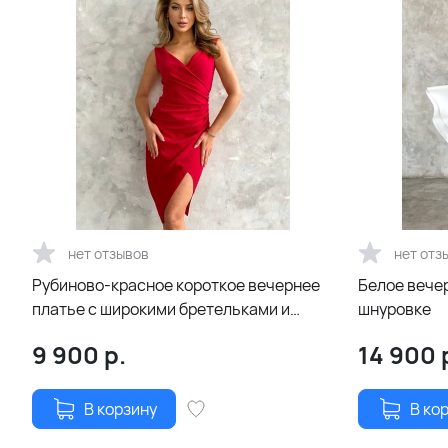
нет отзывов
нет отз
Рубиново-красное короткое вечернее
Белое вече
платье с широкими бретельками и
шнуровке
разрезом по ноге
9 900
р.
14 900
В корзину
В ко