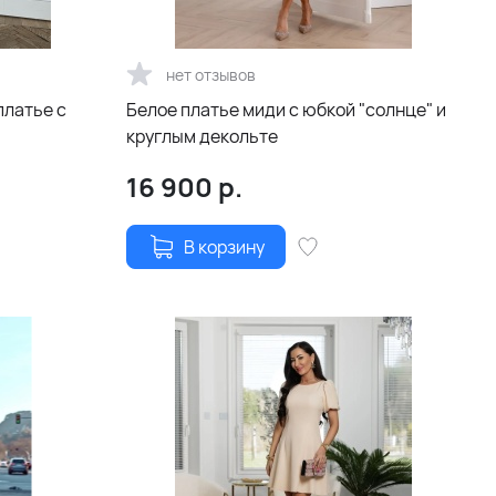
нет отзывов
платье с
Белое платье миди с юбкой "солнце" и
круглым декольте
16 900
р.
В корзину