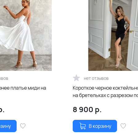
ывов
нет отзывов
рнее платье миди на
Короткое черное коктейльн
на бретельках с разрезом п
р.
8 900
р.
рзину
В корзину