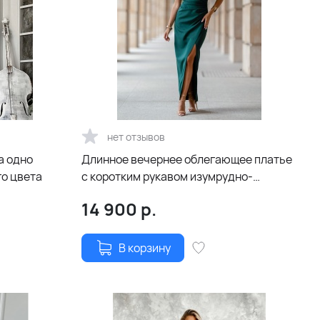
нет отзывов
а одно
Длинное вечернее облегающее платье
го цвета
с коротким рукавом изумрудно-
зеленого цвета
14 900
р.
В корзину