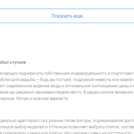
Показать еще
обых случаев
елающих подчеркнуть собственную индивидуальность и подготовить
ублей для свадьбы — будь вы гостьей, подружкой невесты или мамой 
ают современное видение моды и оптимальное соотношение цены и к
бразие мы уверенно занимаем первое место. В нашем салоне вечерних
черные, белые и красные варианты.
деально адаптируются к разным типам фигуры, подчеркивая её досто
Большой выбор моделей и оттенков позволяет выбрать платье, соот
 определить идеальное платье. Мы сделали ставку на доступность, 