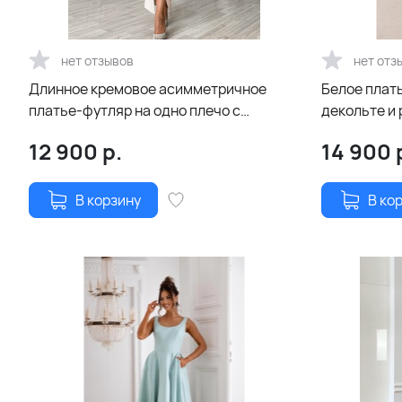
нет отзывов
нет отз
Длинное кремовое асимметричное
Белое плат
платье-футляр на одно плечо с
декольте и
разрезом по ноге
12 900
р.
14 900
В корзину
В ко