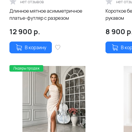
нет отзывов
нет отз
Длинное мятное асимметричное
Короткое бе
платье-футляр с разрезом
рукавом
12 900
р.
8 900
р
В корзину
В ко
Лидеры продаж