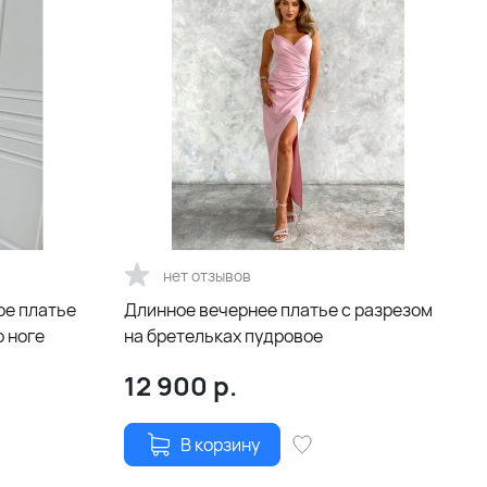
нет отзывов
ое платье
Длинное вечернее платье с разрезом
о ноге
на бретельках пудровое
12 900
р.
В корзину