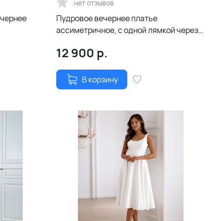
нет отзывов
ечернее
Пудровое вечернее платье
ассиметричное, с одной лямкой через
плечо
12 900
р.
В корзину