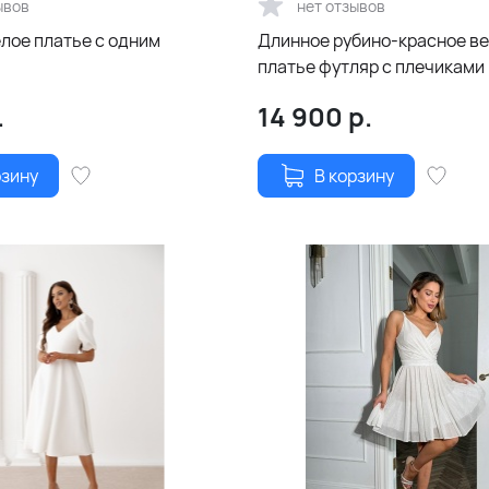
ывов
нет отзывов
лое платье с одним
Длинное рубино-красное в
платье футляр с плечиками
.
14 900
р.
рзину
В корзину