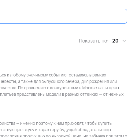
Показать по:
20
ся к любому значимому событию, оставаясь в рамках
невесты, а также для выпускного вечера, дня рождения или
ачества. По сравнению с конкурентами в Москве наши цены
 платьев представлены модели в разных оттенках — от нежных
инства — именно поэтому к нам приходят, чтобы купить
ветствующее вкусу и характеру будущей обладательницы.
предложив продукцию по выгодной цене, не забывая при этом о