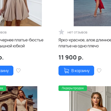
ывов
нет отзывов
ечернее платье-бюстье
Ярко-красное, алое длинно
пышной юбкой
платье на одно плечо
р.
11 900
р.
рзину
В корзину
аж
Лидеры продаж