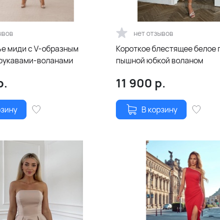
ывов
нет отзывов
ье миди с V-образным
Короткое блестящее белое 
 рукавами-воланами
пышной юбкой воланом
р.
11 900
р.
рзину
В корзину