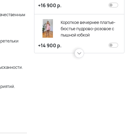
+16 900 р.
качественным
Короткое вечернее платье-
бюстье пудрово-розовое с
пышной юбкой
бретельки
+14 900 р.
Длинное вечернее платье
ысканности.
пудровое (нежно-розовое) с
блеском со спущенными
плечиками и разрезом по
приятий.
ноге
+17 900 р.
Длинное вечернее платье
ярко-розового цвета с
асимметричным плечом