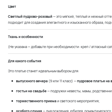
Цвет
Светлый пудрово-розовый
— это мягкий, теплый и нежный отт
подходит для создания элегантного и изысканного образа, под
Ткань и особенности
(Не указана — добавьте при необходимости: креп / атласный сат
Для какого события
Это платье станет идеальным выбором для:
выпускного вечера
(9 или 11 класс) —
пудровое платье на 
гостьи на свадьбе
— подружки невесты, мамы, родственни
торжественного приема
и светского мероприятия;
особого случая
— дня рождения, юбилея, романтического 