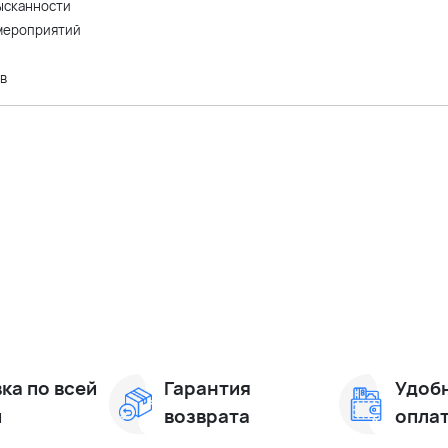
ысканности
 мероприятий
в
ка по всей
Гарантия
Удоб
и
возврата
опла