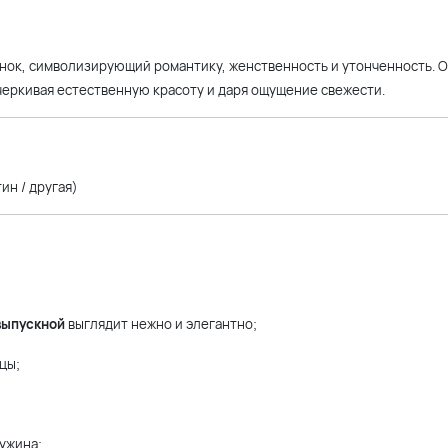
енок, символизирующий романтику, женственность и утонченность. 
черкивая естественную красоту и даря ощущение свежести.
ин / другая)
выпускной
выглядит нежно и элегантно;
цы;
ужина;