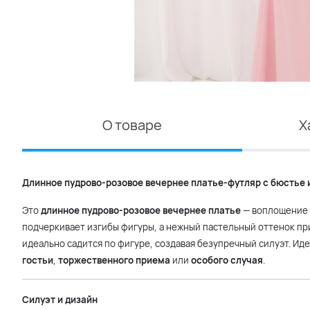
О товаре
Х
Длинное пудрово-розовое вечернее платье-футляр с бюстье
Это
длинное пудрово-розовое вечернее платье
— воплощение 
подчеркивает изгибы фигуры, а нежный пастельный оттенок пр
идеально садится по фигуре, создавая безупречный силуэт. Ид
гостьи
,
торжественного приема
или
особого случая
.
Силуэт и дизайн