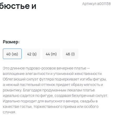
бюстье и
Артикул
a001138
Размер:
40 (xs)
42 (s)
44 (m)
46 (l)
Это длинное пудрово-розовое вечернее платье —
воплощение элегантности и утонченной женственности.
Облегающий силуэт футляра подчеркивает изгибы фигуры,
а нежный пастельный оттенок придает образу мягкость и
романтику. Благодаря продуманным лекалам платье
идеально садится по фигуре, создавая безупречный силуэт.
Идеально подходит для выпускного вечера, свадьбы в
качестве гостьи, торжественного приема или особого
случая.