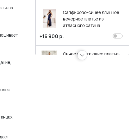
альных
Сапфирово-синее длинное
вечернее платье из
атласного сатина
овешивает
+16 900 р.
Синее облегающее платье-
бюстье-трансформер с
цание,
разрезом по ноге и белым
фатином с бусинами
+16 900 р.
более
Длинное темно-синее
вечернее платье с юбкой А-
силуэта и разрезом по ноге
танцах.
+17 900 р.
здает