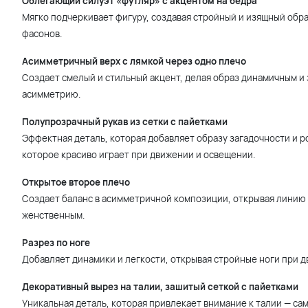
Облегающий силуэт «футляр» с акцентом на бедра
Мягко подчеркивает фигуру, создавая стройный и изящный обра
фасонов.
Асимметричный верх с лямкой через одно плечо
Создает смелый и стильный акцент, делая образ динамичным и
асимметрию.
Полупрозрачный рукав из сетки с пайетками
Эффектная деталь, которая добавляет образу загадочности и р
которое красиво играет при движении и освещении.
Открытое второе плечо
Создает баланс в асимметричной композиции, открывая линию 
женственным.
Разрез по ноге
Добавляет динамики и легкости, открывая стройные ноги при дв
Декоративный вырез на талии, зашитый сеткой с пайетками
Уникальная деталь, которая привлекает внимание к талии — сам