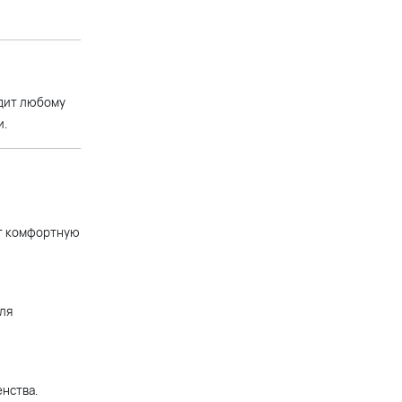
Короткое темно-синее
платье на бретельках с
разрезом по ноге
+8 900 р.
одит любому
и.
Темно-синее длинное
вечернее бальное платье с
кружевом и шифоновой
юбкой
+14 900 р.
ет комфортную
Синее длинное вечернее
платье в пол
ля
+14 900 р.
Асимметричное длинное
нства.