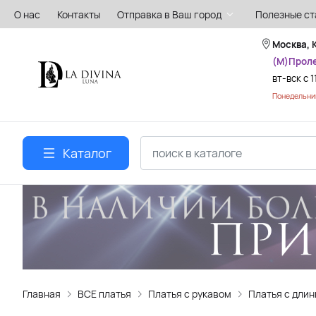
О нас
Контакты
Отправка в Ваш город
Полезные ст
Москва, 
(М)Прол
вт-вск с 1
Понедельник
Каталог
Главная
ВСЕ платья
Платья с рукавом
Платья с дли