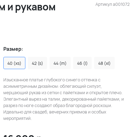
м и рукавом
Артикул
a001072
Размер:
40 (xs)
42 (s)
44 (m)
46 (l)
48 (xl)
Изысканное платье глубокого синего оттенка с
асимметричным дизайном: облегающий силуэт,
мерцающий рукав из сетки с пайетками и открытое плечо.
Элегантный вырез на талии, декорированный пайетками, и
разрез по ноге создают образ благородной роскоши.
Идеально для свадеб, вечерних приемов и особых
мероприятий.