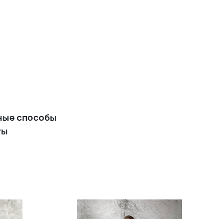
ные способы
ты