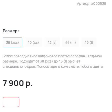
Артикул
a000538
Размер:
38 (xxs)
40 (xs)
42 (s)
44 (m)
46 (l)
Белое повседневное шифоновое платье сарафан. В едином
размере. Подходит от 38 (xxs) до 46 (l) за счет
специального кроя. Поясок идет в комплекте любого цвета
7 900
р.