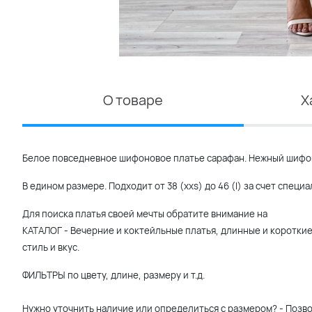
О товаре
Х
Белое повседневное шифоновое платье сарафан. Нежный шифон
В едином размере. Подходит от 38 (xxs) до 46 (l) за счет спец
Для поиска платья своей мечты обратите внимание на
КАТАЛОГ - Вечерние и коктейльные платья, длинные и короткие 
стиль и вкус.
ФИЛЬТРЫ по цвету, длине, размеру и т.д.
Нужно уточнить наличие или определиться с размером? - Позв