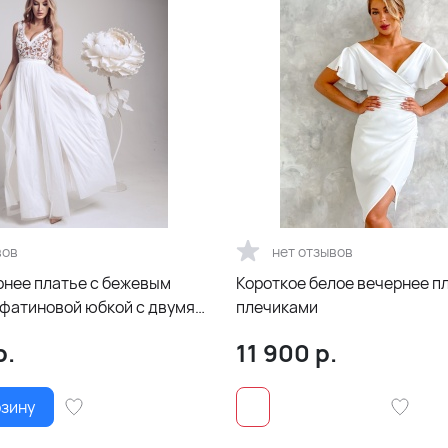
вов
нет отзывов
рнее платье с бежевым
Короткое белое вечернее п
 фатиновой юбкой с двумя
плечиками
по ногам
р.
11 900
р.
рзину