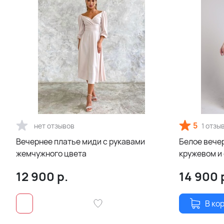
5
нет отзывов
1 отзы
Вечернее платье миди с рукавами
Белое вече
жемчужного цвета
кружевом и
разрезами 
12 900
р.
14 900
В ко